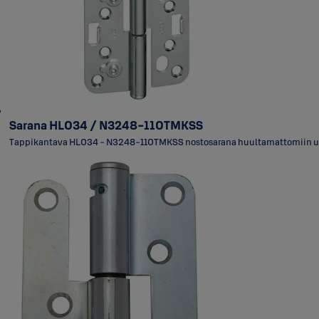
Sarana HL034 / N3248-110TMKSS
Tappikantava HL034 - N3248-110TMKSS nostosarana huultamattomiin ul