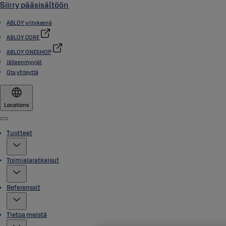
Siirry pääsisältöön
ABLOY yrityksenä
ABLOY CORE
ABLOY ONESHOP
Jälleenmyyjät
Ota yhteyttä
Locations
Menu
Tuotteet
Toimialaratkaisut
Referenssit
Tietoa meistä