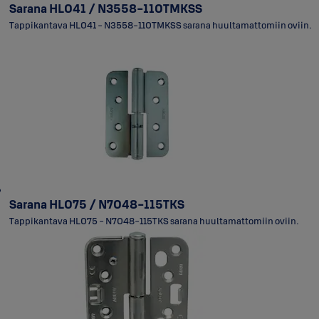
Sarana HL041 / N3558-110TMKSS
Tappikantava HL041 - N3558-110TMKSS sarana huultamattomiin oviin.
Sarana HL075 / N7048-115TKS
Tappikantava HL075 - N7048-115TKS sarana huultamattomiin oviin.