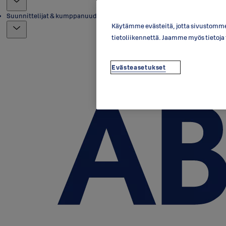
Suunnittelijat & kumppanuudet
Käytämme evästeitä, jotta sivustomme 
tietoliikennettä. Jaamme myös tietoj
Evästeasetukset