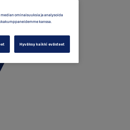
en median ominaisuuksia ja analysoida
ytiikkakumppaneidemme kanssa.
eet
Hyväksy kaikki evästeet