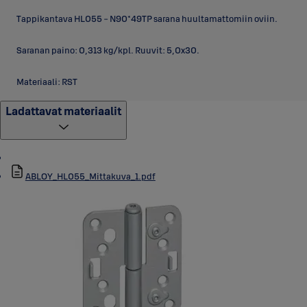
Tappikantava HL055 - N90*49TP sarana huultamattomiin oviin.
Saranan paino: 0,313 kg/kpl. Ruuvit: 5,0x30.
Materiaali: RST
Ladattavat materiaalit
ABLOY_HL055_Mittakuva_1.pdf