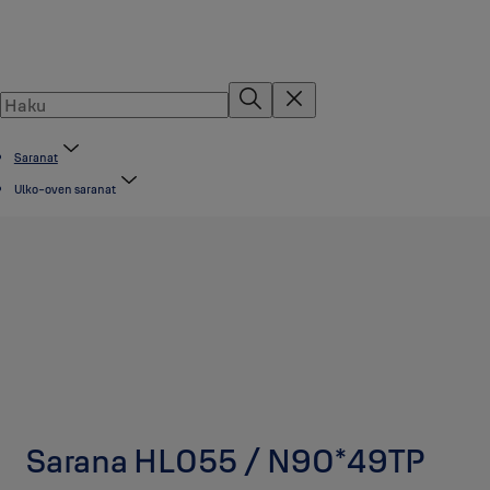
Saranat
Ulko-oven saranat
Sarana HL055 / N90*49TP