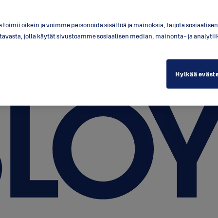
toimii oikein ja voimme personoida sisältöä ja mainoksia, tarjota sosiaalis
a tavasta, jolla käytät sivustoamme sosiaalisen median, mainonta- ja anal
Hylkää eväst