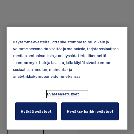
Käytämme evästeitä, jotta sivustomme toimii oikein ja
voimme personoida sisältöä ja mainoksia, tarjota sosiaalisen
Kiinnityslevy HL974
median ominaisuuksia ja analysoida tietoliikennettä.
Jaamme myös tietoja tavasta, jolla käytät sivustoamme
sosiaalisen median, mainonta- ja
analytiikkakumppaneidemme kanssa.
Evästeasetukset
Hylkää evästeet
Hyväksy kaikki evästeet