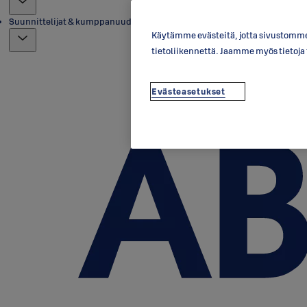
Suunnittelijat & kumppanuudet
Käytämme evästeitä, jotta sivustomme 
tietoliikennettä. Jaamme myös tietoj
Evästeasetukset