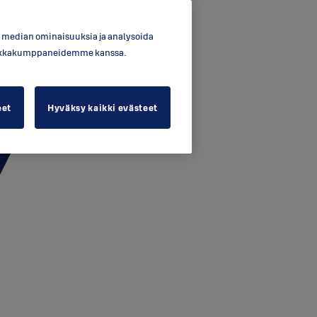
en median ominaisuuksia ja analysoida
ytiikkakumppaneidemme kanssa.
eet
Hyväksy kaikki evästeet