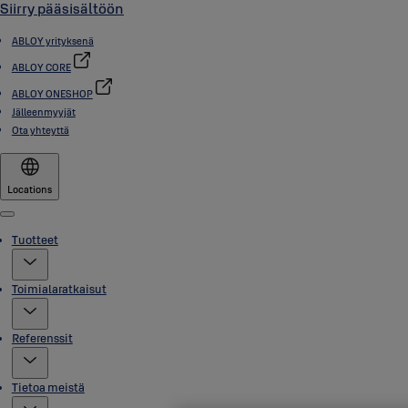
Siirry pääsisältöön
ABLOY yrityksenä
ABLOY CORE
ABLOY ONESHOP
Jälleenmyyjät
Ota yhteyttä
Locations
Menu
Tuotteet
Toimialaratkaisut
Referenssit
Tietoa meistä