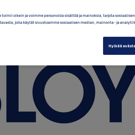
toimii oikein ja voimme personoida sisältöä ja mainoksia, tarjota sosiaalis
a tavasta, jolla käytät sivustoamme sosiaalisen median, mainonta- ja anal
Hylkää eväst