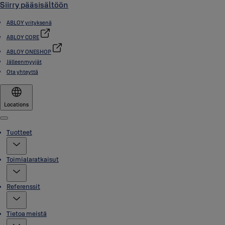
Siirry pääsisältöön
ABLOY yrityksenä
ABLOY CORE
ABLOY ONESHOP
Jälleenmyyjät
Ota yhteyttä
Locations
Menu
Tuotteet
Toimialaratkaisut
Referenssit
Tietoa meistä