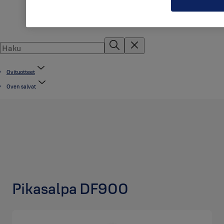
Ovituotteet
Oven salvat
Pikasalpa DF900