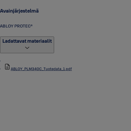
Avainjärjestelmä
ABLOY PROTEC²
Ladattavat materiaalit
ABLOY_PLM340C_Tuotedata_1.pdf