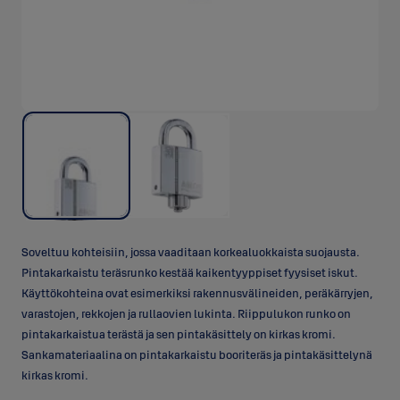
Soveltuu kohteisiin, jossa vaaditaan korkealuokkaista suojausta.
Pintakarkaistu teräsrunko kestää kaikentyyppiset fyysiset iskut.
Käyttökohteina ovat esimerkiksi rakennusvälineiden, peräkärryjen,
varastojen, rekkojen ja rullaovien lukinta. Riippulukon runko on
pintakarkaistua terästä ja sen pintakäsittely on kirkas kromi.
Sankamateriaalina on pintakarkaistu booriteräs ja pintakäsittelynä
kirkas kromi.