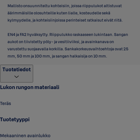
Mallisto onsuunniteltu kohteisiin, joissa riippulukot altistuvat
äärimmäisille olosuhteille kuten lialle, kosteudelle sekä
kylmyydelle, ja kohteisiinjoissa perinteiset ratkaisut eivät riitä.
EN4 ja FA2 hyväksytty. Riippulukko raskaaseen lukintaan. Sangan
aukot on tiivistetty pöly- ja vesitiiviiksi, ja avainkanava on
varustettu suojaavalla korkilla. Sankakorkeusvaihtoehtoja ovat 25
mm, 50 mm ja 100 mm, ja sangan halkaisija on 10 mm.
Tuotetiedot
Lukon rungon materiaali
Teräs
Tuotetyyppi
Mekaaninen avainlukko