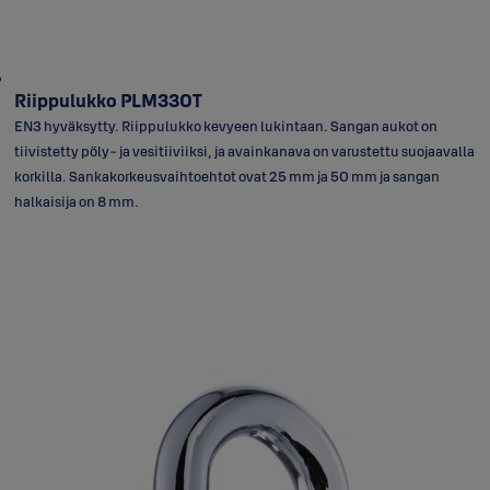
Riippulukko PLM330T
EN3 hyväksytty. Riippulukko kevyeen lukintaan. Sangan aukot on
tiivistetty pöly- ja vesitiiviiksi, ja avainkanava on varustettu suojaavalla
korkilla. Sankakorkeusvaihtoehtot ovat 25 mm ja 50 mm ja sangan
halkaisija on 8 mm.