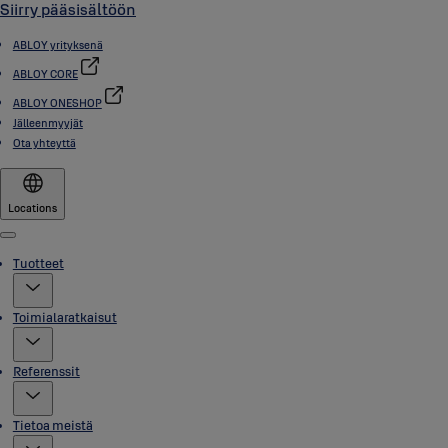
Siirry pääsisältöön
ABLOY yrityksenä
ABLOY CORE
ABLOY ONESHOP
Jälleenmyyjät
Ota yhteyttä
Locations
Menu
Tuotteet
Toimialaratkaisut
Referenssit
Tietoa meistä