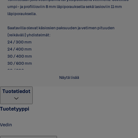
umpi- ja profiilioviin 8 mm läpiporauksella sekä lasioviin 11 mm
läpiporauksella.
Saatavilla olevat käsiosien paksuuden ja vetimen pituuden
(reikäväli) yhdistelmät:
24 / 300 mm
24 / 400 mm
30 / 400 mm
30 / 600 mm
30 / 800 mm
30 / 1100 mm
Näytä lisää
Tuotetiedot
Tuotetyyppi
Vedin