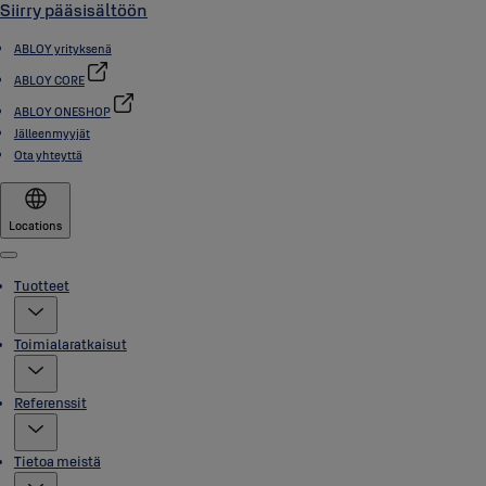
Siirry pääsisältöön
ABLOY yrityksenä
ABLOY CORE
ABLOY ONESHOP
Jälleenmyyjät
Ota yhteyttä
Locations
Menu
Tuotteet
Toimialaratkaisut
Referenssit
Tietoa meistä