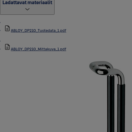
Ladattavat materiaalit
ABLOY_DP210_Tuotedata_1.pdf
ABLOY_DP210_Mittakuva_1.pdf