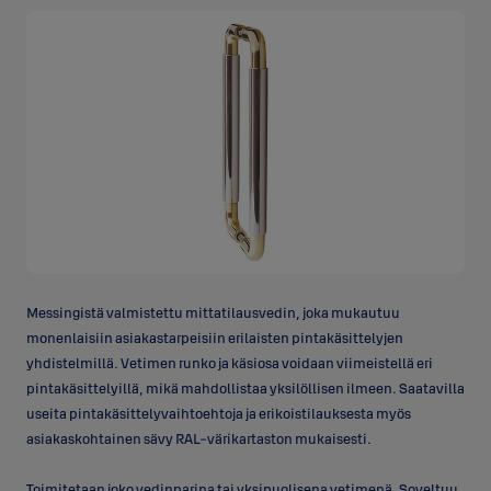
Messingistä valmistettu mittatilausvedin, joka mukautuu
monenlaisiin asiakastarpeisiin erilaisten pintakäsittelyjen
yhdistelmillä. Vetimen runko ja käsiosa voidaan viimeistellä eri
pintakäsittelyillä, mikä mahdollistaa yksilöllisen ilmeen. Saatavilla
useita pintakäsittelyvaihtoehtoja ja erikoistilauksesta myös
asiakaskohtainen sävy RAL-värikartaston mukaisesti.
Toimitetaan joko vedinparina tai yksipuolisena vetimenä. Soveltuu