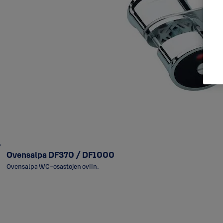
Ovensalpa DF370 / DF1000
Ovensalpa WC-osastojen oviin.