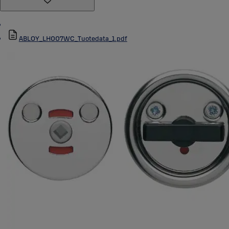
ABLOY_LH007WC_Tuotedata_1.pdf