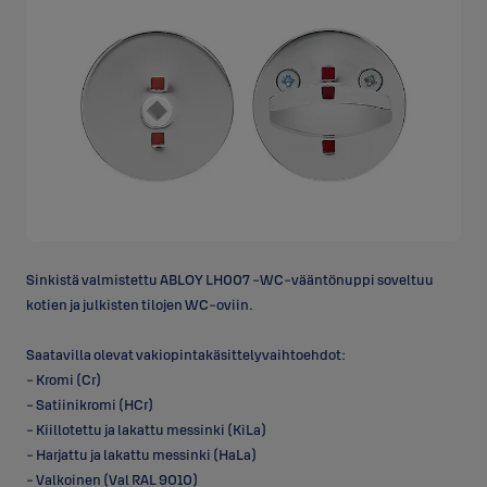
Sinkistä valmistettu ABLOY LH007 -WC-vääntönuppi soveltuu
kotien ja julkisten tilojen WC-oviin.
Saatavilla olevat vakiopintakäsittelyvaihtoehdot:
- Kromi (Cr)
- Satiinikromi (HCr)
- Kiillotettu ja lakattu messinki (KiLa)
- Harjattu ja lakattu messinki (HaLa)
- Valkoinen (Val RAL 9010)