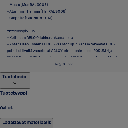
- Musta (Mus RAL 9005)
- Alumiinin harmaa (Har RAL 9006)
- Graphite (Gra RAL790-M)
Yhteensopivuus:
- Kotimaan ABLOY-lukkorunkomallisto
- Yhtenäisen ilmeen LH007-vääntönupin kanssa takaavat 008-
painikekilvellä varustetut ABLOY-sinkkipainikkeet FORUM 4 ja
POLAR 6 sekä 007-kilvellä varustetut ABLOY-messinkipainikkeet.
Näytä lisää
Antimikrobinen ABLOY ACTIVE -ratkaisu vakiona
Tuotetiedot
Oven heloihin suunniteltu antimikrobinen ABLOY ACTIVE -pinnoite
tuhoaa tehokkaasti bakteeriperäisiä taudinaiheuttajia sen
sisältämän hopean ansiosta. Sen lisäksi, että hopea on tehokas
Tuotetyyppi
ainesosa bakteereja vastaan, se on myös 100 % turvallinen
kosketukselle. ABLOY ACTIVE -ominaisuus löytyy vakiona kaikista
Ovihelat
ABLOY-rakennushelojen maalatuista perusväreistä sekä lakatuista
messinkipinnoista.
Ladattavat materiaalit