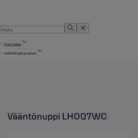
Oven helat
Vääntönupit ja salvat
Vääntönuppi LH007WC