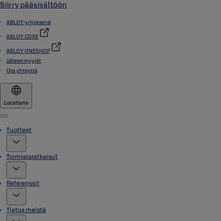
Siirry pääsisältöön
ABLOY yrityksenä
ABLOY CORE
ABLOY ONESHOP
Jälleenmyyjät
Ota yhteyttä
Locations
Menu
Tuotteet
Toimialaratkaisut
Referenssit
Tietoa meistä