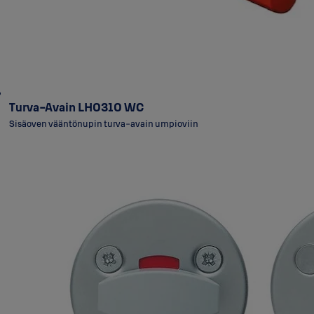
Turva-Avain LH0310 WC
Sisäoven vääntönupin turva-avain umpioviin