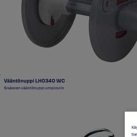
Vääntönuppi LH0340 WC
Sisäoven vääntönuppi umpioviin
Käy
ti