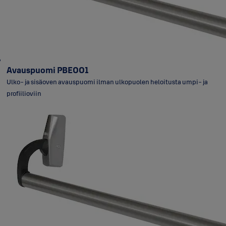
Avauspuomi PBE001
Ulko- ja sisäoven avauspuomi ilman ulkopuolen heloitusta umpi- ja
profiilioviin