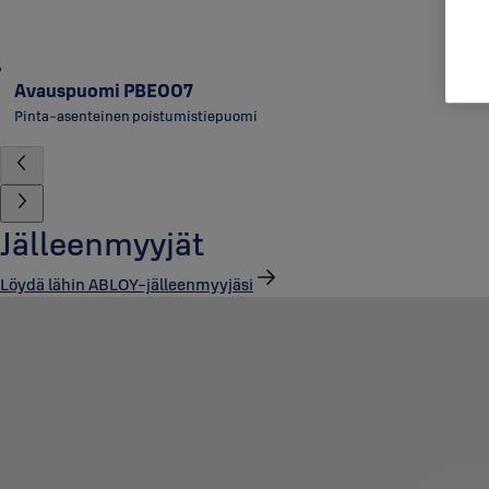
Avauspuomi PBE007
Pinta-asenteinen poistumistiepuomi
Jälleenmyyjät
Löydä lähin ABLOY-jälleenmyyjäsi