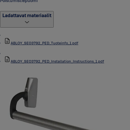
Poistumistiepuomi
hyväksyntää.
Ladattavat materiaalit
ABLOY_SEO3792_PED_Tuoteinfo_1.pdf
ABLOY_SEO3792_PED_Installation_Instructions_1.pdf