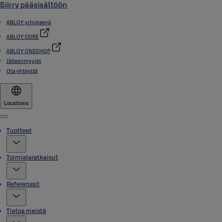
Siirry pääsisältöön
ABLOY yrityksenä
ABLOY CORE
ABLOY ONESHOP
Jälleenmyyjät
Ota yhteyttä
Locations
Menu
Tuotteet
Toimialaratkaisut
Referenssit
Tietoa meistä