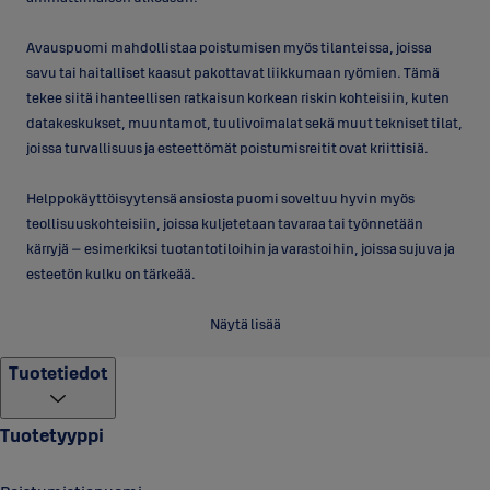
Avauspuomi mahdollistaa poistumisen myös tilanteissa, joissa
savu tai haitalliset kaasut pakottavat liikkumaan ryömien. Tämä
tekee siitä ihanteellisen ratkaisun korkean riskin kohteisiin, kuten
datakeskukset, muuntamot, tuulivoimalat sekä muut tekniset tilat,
joissa turvallisuus ja esteettömät poistumisreitit ovat kriittisiä.
Helppokäyttöisyytensä ansiosta puomi soveltuu hyvin myös
teollisuuskohteisiin, joissa kuljetetaan tavaraa tai työnnetään
kärryjä – esimerkiksi tuotantotiloihin ja varastoihin, joissa sujuva ja
esteetön kulku on tärkeää.
Hyväksynnät:
Tuote on testattu SS 3523:2022 -standardin
Näytä lisää
mukaisesti, ja se täyttää kaikki standardissa määritellyt
Tuotetiedot
vaatimukset ulospäin avautuvien ovien hätäavauslaitteille
muuntamo- ja sähköasematiloissa. (SS 3523:2022 Building
hardware – Emergency opening devices for outwards doors in
Tuotetyyppi
switchgear rooms).
Tuotteella ei ole EN 1125 -poistumistiestandardin mukaista