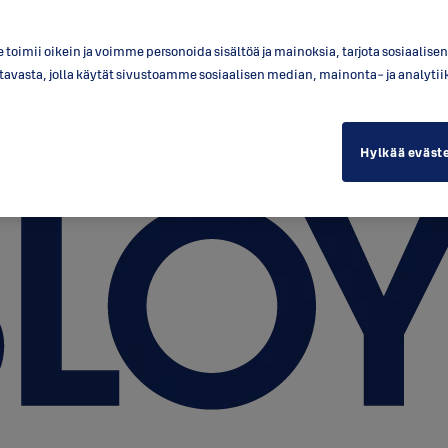
toimii oikein ja voimme personoida sisältöä ja mainoksia, tarjota sosiaalis
a tavasta, jolla käytät sivustoamme sosiaalisen median, mainonta- ja anal
Hylkää eväst