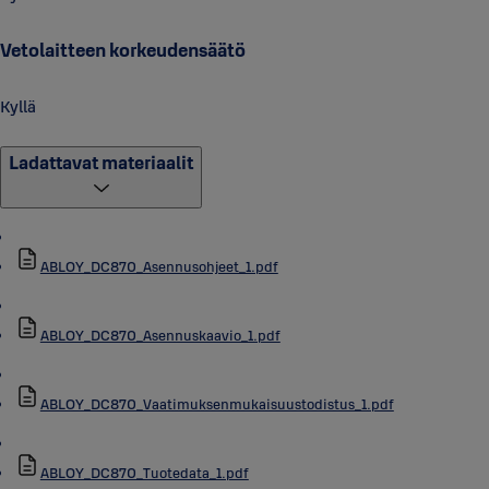
Vetolaitteen korkeudensäätö
Kyllä
Ladattavat materiaalit
ABLOY_DC870_Asennusohjeet_1.pdf
ABLOY_DC870_Asennuskaavio_1.pdf
ABLOY_DC870_Vaatimuksenmukaisuustodistus_1.pdf
ABLOY_DC870_Tuotedata_1.pdf