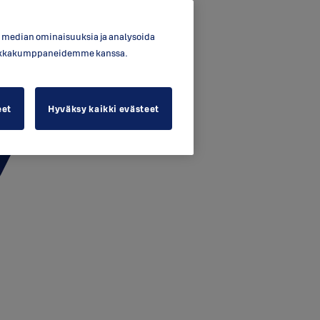
en median ominaisuuksia ja analysoida
ytiikkakumppaneidemme kanssa.
eet
Hyväksy kaikki evästeet