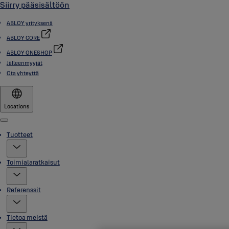
Siirry pääsisältöön
ABLOY yrityksenä
ABLOY CORE
ABLOY ONESHOP
Jälleenmyyjät
Ota yhteyttä
Locations
Menu
Tuotteet
Toimialaratkaisut
Referenssit
Tietoa meistä