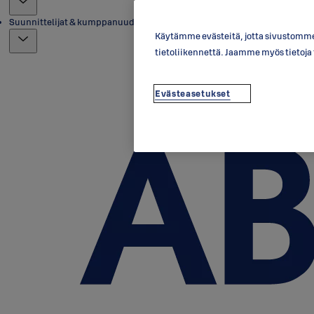
Suunnittelijat & kumppanuudet
Käytämme evästeitä, jotta sivustomme 
tietoliikennettä. Jaamme myös tietoj
Evästeasetukset