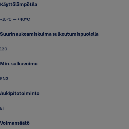
Käyttölämpötila
-15°C — +40°C
Suurin aukeamiskulma sulkeutumispuolella
120
Min. sulkuvoima
EN3
Aukipitotoiminto
Ei
Voimansäätö