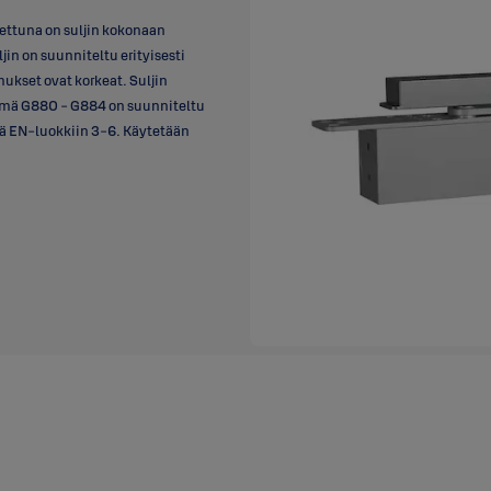
jettuna on suljin kokonaan
jin on suunniteltu erityisesti
mukset ovat korkeat. Suljin
elmä G880 - G884 on suunniteltu
ä EN-luokkiin 3-6. Käytetään