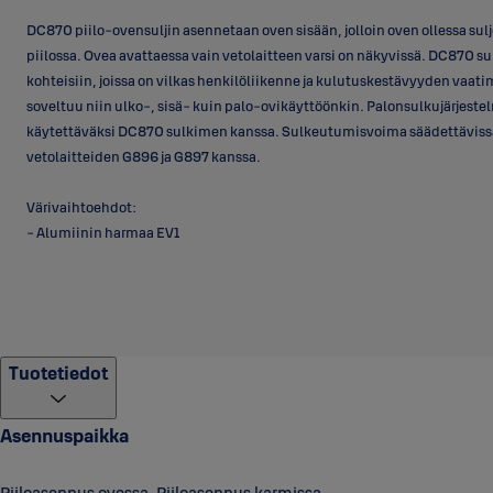
DC870 piilo-ovensuljin asennetaan oven sisään, jolloin oven ollessa sul
piilossa. Ovea avattaessa vain vetolaitteen varsi on näkyvissä. DC870 sul
kohteisiin, joissa on vilkas henkilöliikenne ja kulutuskestävyyden vaati
soveltuu niin ulko-, sisä- kuin palo-ovikäyttöönkin. Palonsulkujärjest
käytettäväksi DC870 sulkimen kanssa. Sulkeutumisvoima säädettäviss
vetolaitteiden G896 ja G897 kanssa.
Värivaihtoehdot:
- Alumiinin harmaa EV1
Tuotetiedot
Asennuspaikka
Piiloasennus ovessa, Piiloasennus karmissa