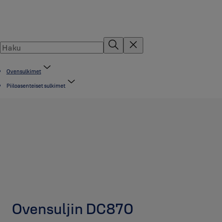
Ovensulkimet
Piiloasenteiset sulkimet
Ovensuljin DC870