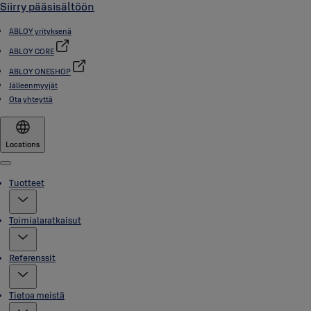
Siirry pääsisältöön
ABLOY yrityksenä
ABLOY CORE
ABLOY ONESHOP
Jälleenmyyjät
Ota yhteyttä
Locations
Menu
Tuotteet
Toimialaratkaisut
Referenssit
Tietoa meistä