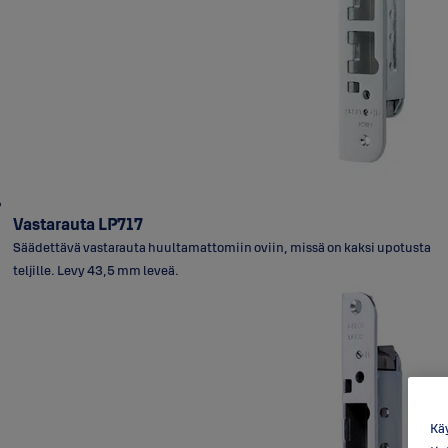
Vastarauta LP717
Säädettävä vastarauta huultamattomiin oviin, missä on kaksi upotusta
teljille. Levy 43,5 mm leveä.
Käy