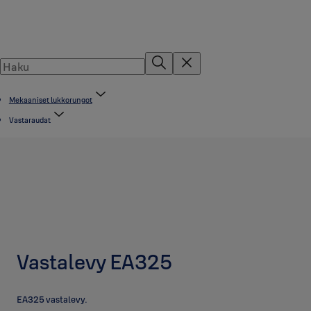
Mekaaniset lukkorungot
Vastaraudat
Vastalevy EA325
EA325 vastalevy.