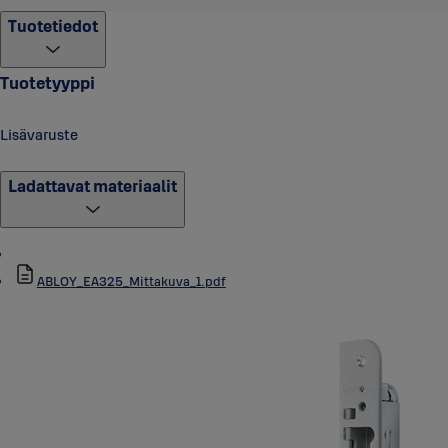
Tuotetiedot
Tuotetyyppi
Lisävaruste
Ladattavat materiaalit
ABLOY_EA325_Mittakuva_1.pdf