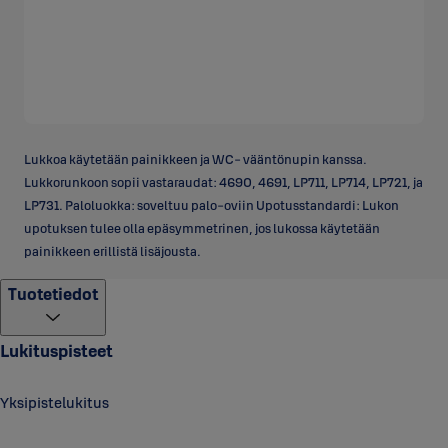
Lukkoa käytetään painikkeen ja WC- vääntönupin kanssa.
Lukkorunkoon sopii vastaraudat: 4690, 4691, LP711, LP714, LP721, ja
LP731. Paloluokka: soveltuu palo-oviin Upotusstandardi: Lukon
upotuksen tulee olla epäsymmetrinen, jos lukossa käytetään
painikkeen erillistä lisäjousta.
Tuotetiedot
Lukituspisteet
Yksipistelukitus