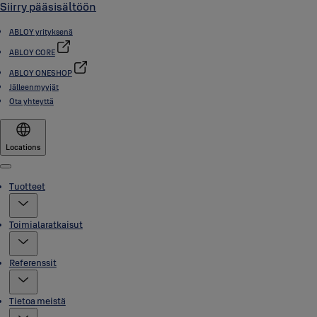
Siirry pääsisältöön
ABLOY yrityksenä
ABLOY CORE
ABLOY ONESHOP
Jälleenmyyjät
Ota yhteyttä
Locations
Menu
Tuotteet
Toimialaratkaisut
Referenssit
Tietoa meistä