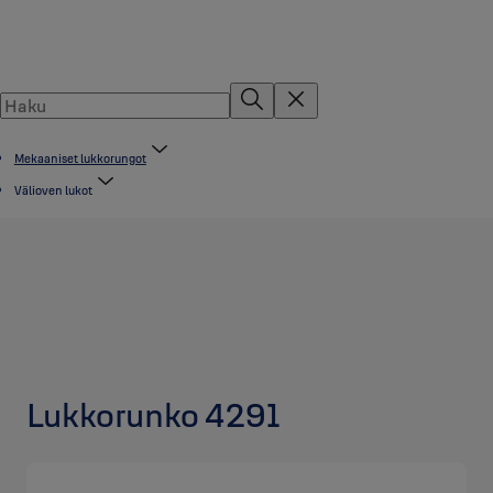
Mekaaniset lukkorungot
Välioven lukot
Lukkorunko 4291