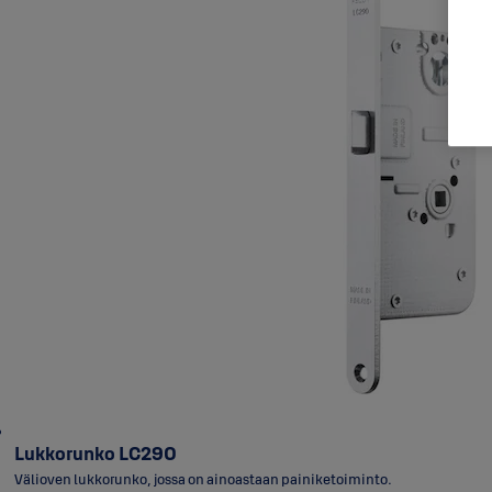
Lukkorunko LC290
Välioven lukkorunko, jossa on ainoastaan painiketoiminto.