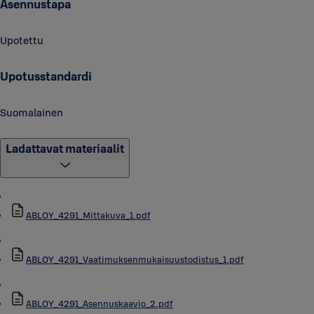
Asennustapa
Upotettu
Upotusstandardi
Suomalainen
Ladattavat materiaalit
ABLOY_4291_Mittakuva_1.pdf
ABLOY_4291_Vaatimuksenmukaisuustodistus_1.pdf
ABLOY_4291_Asennuskaavio_2.pdf