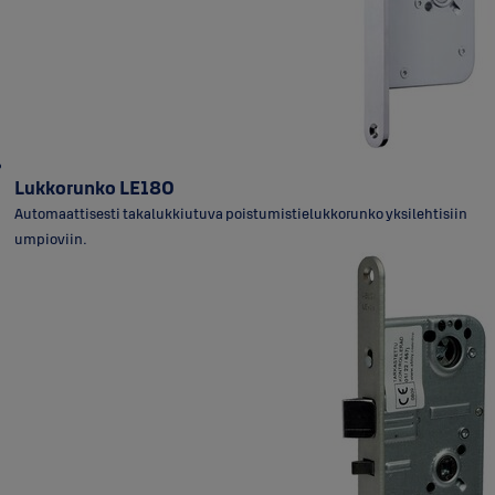
Lukkorunko LE180
Automaattisesti takalukkiutuva poistumistielukkorunko yksilehtisiin
umpioviin.