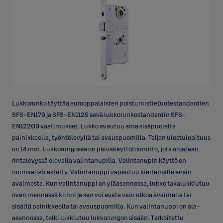
Lukkorunko täyttää eurooppalaisten poistumistietuotestandardien
SFS-EN179 ja SFS-EN1125 sekä lukkorunkostandardin SFS-
EN12209 vaatimukset. Lukko avautuu aina sisäpuolelta
painikkeella, työntölevyllä tai avauspuomilla. Teljen ulostulopituus
on 14 mm. Lukkorungossa on päiväkäyttötoiminto, jota ohjataan
rintalevyssä olevalla valintanupilla. Valintanupin käyttö on
normaalisti estetty. Valintanuppi vapautuu kiertämällä ensin
avaimesta. Kun valintanuppi on yläasennossa, lukko takalukkiutuu
oven mennessä kiinni ja sen voi avata vain ulkoa avaimella tai
sisältä painikkeella tai avauspuomilla. Kun valintanuppi on ala-
asennossa, telki lukkiutuu lukkorungon sisään. Tarkoitettu