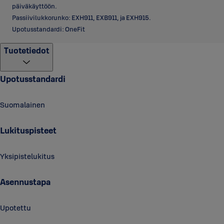
päiväkäyttöön.
Passiivilukkorunko: EXH911, EXB911, ja EXH915.
Upotusstandardi: OneFit
Tuotetiedot
Upotusstandardi
Suomalainen
Lukituspisteet
Yksipistelukitus
Asennustapa
Upotettu