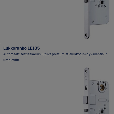
Lukkorunko LE185
Automaattisesti takalukkiutuva poistumistielukkorunko yksilehtisiin
umpioviin.