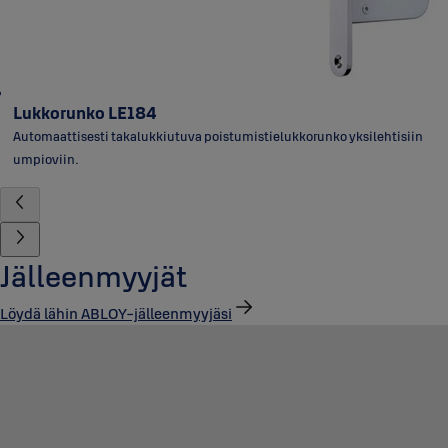
Lukkorunko LE184
Automaattisesti takalukkiutuva poistumistielukkorunko yksilehtisiin
umpioviin.
Jälleenmyyjät
Löydä lähin ABLOY-jälleenmyyjäsi