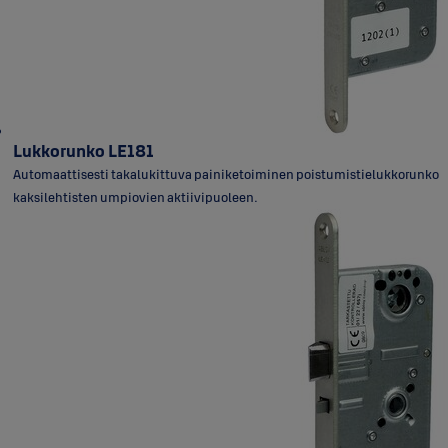
Lukkorunko LE181
Automaattisesti takalukittuva painiketoiminen poistumistielukkorunko
kaksilehtisten umpiovien aktiivipuoleen.