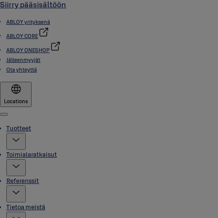
Siirry pääsisältöön
ABLOY yrityksenä
ABLOY CORE
ABLOY ONESHOP
Jälleenmyyjät
Ota yhteyttä
Locations
Menu
Tuotteet
Toimialaratkaisut
Referenssit
Tietoa meistä