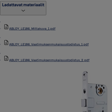
Ladattavat materiaalit
ABLOY_LE186_Mittakuva_1.pdf
ABLOY_LE186_Vaatimuksenmukaisuustodistus_1.pdf
ABLOY_LE186_Vaatimuksenmukaisuustodistus_2.pdf