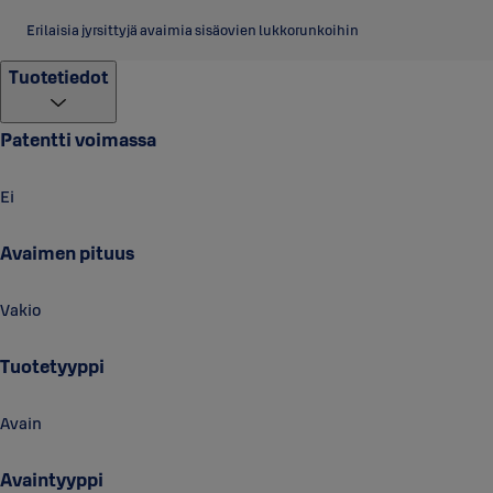
Erilaisia jyrsittyjä avaimia sisäovien lukkorunkoihin
Tuotetiedot
Patentti voimassa
Ei
Avaimen pituus
Vakio
Tuotetyyppi
Avain
Avaintyyppi