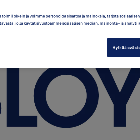
toimii oikein ja voimme personoida sisältöä ja mainoksia, tarjota sosiaalis
a tavasta, jolla käytät sivustoamme sosiaalisen median, mainonta- ja anal
Hylkää eväst