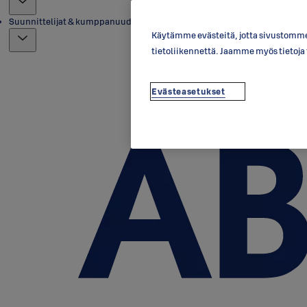
Suunnittelijat & kumppanuudet
Käytämme evästeitä, jotta sivustomme 
tietoliikennettä. Jaamme myös tietoj
Evästeasetukset