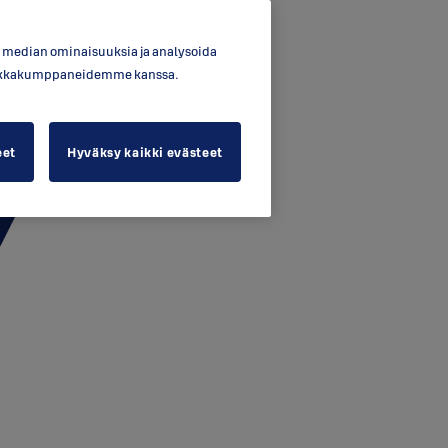
en median ominaisuuksia ja analysoida
ytiikkakumppaneidemme kanssa.
eet
Hyväksy kaikki evästeet