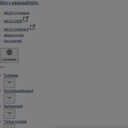
Siirry pääsisältöön
ABLOY yrityksenä
ABLOY CORE
ABLOY ONESHOP
Jälleenmyyjät
Ota yhteyttä
Locations
Menu
Tuotteet
Toimialaratkaisut
Referenssit
Tietoa meistä