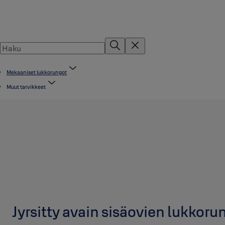
Mekaaniset lukkorungot
Muut tarvikkeet
Jyrsitty avain sisäovien lukkoru