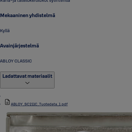
Raha-ja tallelokerolukot sylinterillä
Mekaaninen yhdistelmä
Kyllä
Avainjärjestelmä
ABLOY CLASSIC
Ladattavat materiaalit
ABLOY_SC211C_Tuotedata_1.pdf