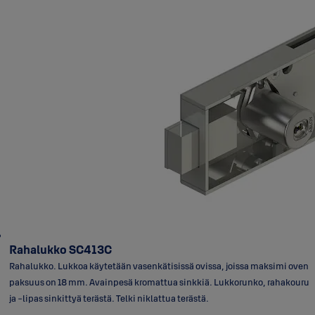
Rahalukko SC413C
Rahalukko. Lukkoa käytetään vasenkätisissä ovissa, joissa maksimi oven
paksuus on 18 mm. Avainpesä kromattua sinkkiä. Lukkorunko, rahakouru
ja -lipas sinkittyä terästä. Telki niklattua terästä.