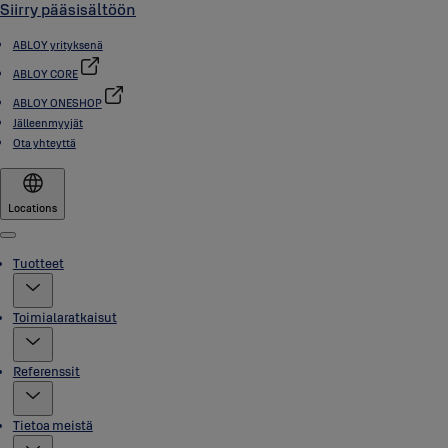
Siirry pääsisältöön
ABLOY yrityksenä
ABLOY CORE
ABLOY ONESHOP
Jälleenmyyjät
Ota yhteyttä
Locations
Menu
Tuotteet
Toimialaratkaisut
Referenssit
Tietoa meistä