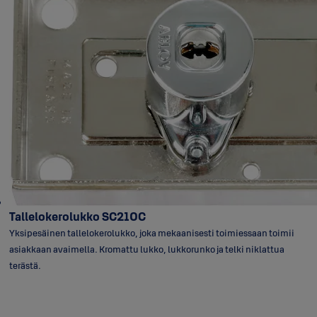
Tallelokerolukko SC210C
Yksipesäinen tallelokerolukko, joka mekaanisesti toimiessaan toimii
asiakkaan avaimella. Kromattu lukko, lukkorunko ja telki niklattua
terästä.