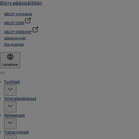
Siirry pääsisältöön
ABLOY yrityksenä
ABLOY CORE
ABLOY ONESHOP
Jälleenmyyjät
Ota yhteyttä
Locations
Menu
Tuotteet
Toimialaratkaisut
Referenssit
Tietoa meistä