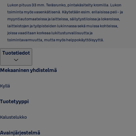
Lukon pituus 33 mm. Teräsrunko, pintakäsitelty kromilla. Lukon
toiminta myös vasenkätisenä. Käytetään esim. erilaisissa peli- ja
myyntiautomaateissa ja laitteissa, säilytystiloissa ja lokeroissa,
laitteistojen ja työpisteiden lukinnassa sekä muissa kohteissa,
joissa vaaditaan korkeaa lukitusturvallisuutta ja
toimintavarmuutta, mutta myös helppokäyttöisyyttä.
Tuotetiedot
Mekaaninen yhdistelmä
Kyllä
Tuotetyyppi
Kalustelukko
Avainjärjestelmä