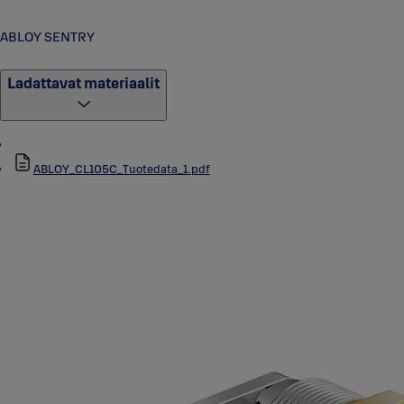
ABLOY SENTRY
Ladattavat materiaalit
ABLOY_CL105C_Tuotedata_1.pdf