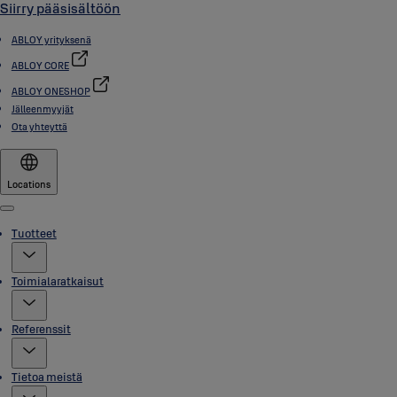
Siirry pääsisältöön
ABLOY yrityksenä
ABLOY CORE
ABLOY ONESHOP
Jälleenmyyjät
Ota yhteyttä
Locations
Menu
Tuotteet
Toimialaratkaisut
Referenssit
Tietoa meistä