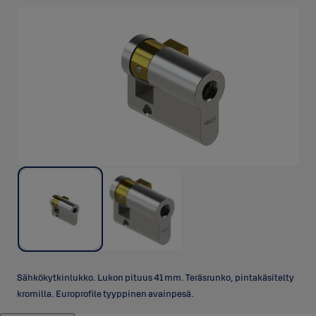
Sähkökytkinlukko. Lukon pituus 41 mm. Teräsrunko, pintakäsitelty
kromilla. Europrofile tyyppinen avainpesä.