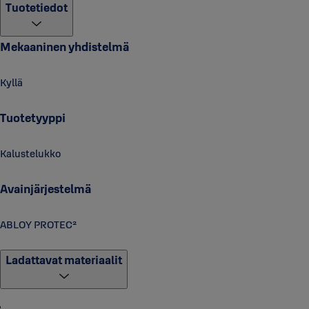
Tuotetiedot
Mekaaninen yhdistelmä
Kyllä
Tuotetyyppi
Kalustelukko
Avainjärjestelmä
ABLOY PROTEC²
Ladattavat materiaalit