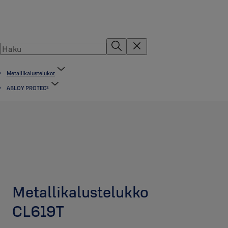
Metallikalustelukot
ABLOY PROTEC²
Metallikalustelukko
CL619T