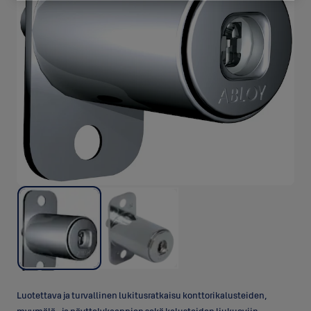
Luotettava ja turvallinen lukitusratkaisu konttorikalusteiden,
myymälä- ja näyttelykaappien sekä kalusteiden liukuoviin.