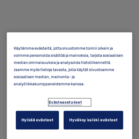
Käytämme evästeitä, jotta sivustomme toimii oikein ja
Painonappilukko
voimme personoida sisältöä ja mainoksia, tarjota sosiaalisen
median ominaisuuksia ja analysoida tietoliikennettä.
OF420B
Jaamme myös tietoja tavasta, jolla käytät sivustoamme
sosiaalisen median, mainonta- ja
analytiikkakumppaneidemme kanssa.
Evästeasetukset
Hylkää evästeet
Hyväksy kaikki evästeet