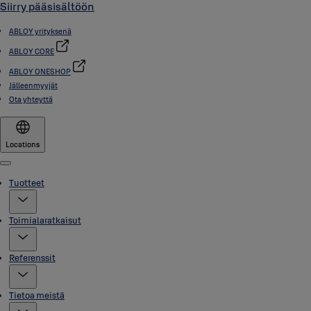
Siirry pääsisältöön
ABLOY yrityksenä
ABLOY CORE
ABLOY ONESHOP
Jälleenmyyjät
Ota yhteyttä
Locations
Menu
Tuotteet
Toimialaratkaisut
Referenssit
Tietoa meistä