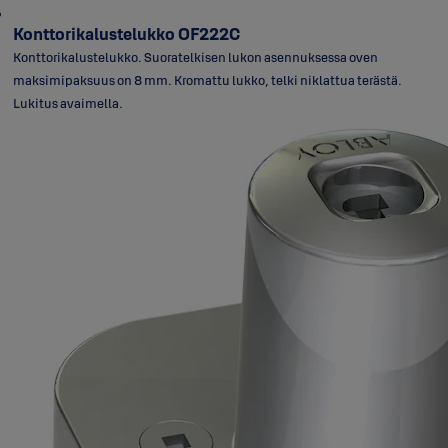
Konttorikalustelukko OF222C
Konttorikalustelukko. Suoratelkisen lukon asennuksessa oven
maksimipaksuus on 8 mm. Kromattu lukko, telki niklattua terästä.
Lukitus avaimella.