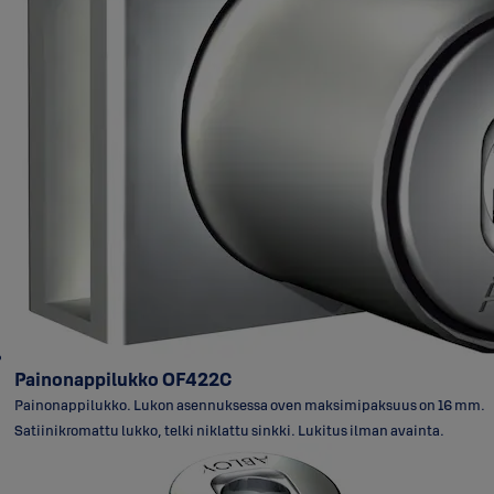
Painonappilukko OF422C
Painonappilukko. Lukon asennuksessa oven maksimipaksuus on 16 mm.
Satiinikromattu lukko, telki niklattu sinkki. Lukitus ilman avainta.