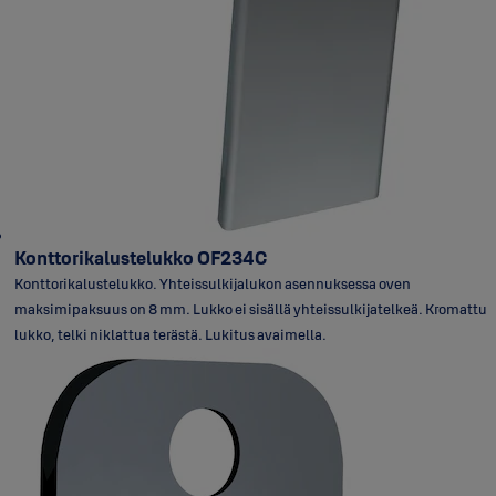
Konttorikalustelukko OF234C
Konttorikalustelukko. Yhteissulkijalukon asennuksessa oven
maksimipaksuus on 8 mm. Lukko ei sisällä yhteissulkijatelkeä. Kromattu
lukko, telki niklattua terästä. Lukitus avaimella.