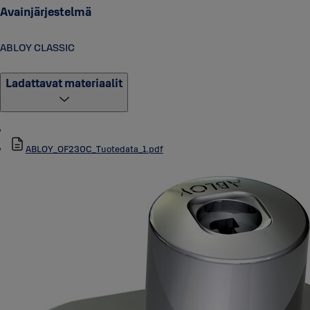
Avainjärjestelmä
ABLOY CLASSIC
Ladattavat materiaalit
ABLOY_OF230C_Tuotedata_1.pdf