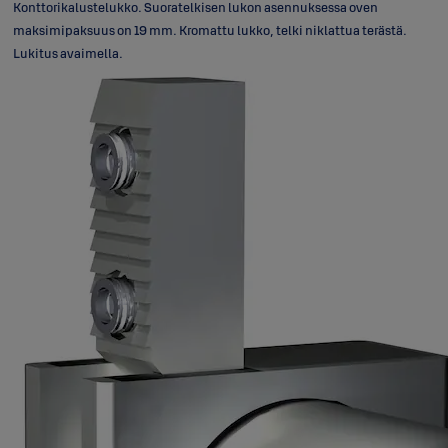
Konttorikalustelukko. Suoratelkisen lukon asennuksessa oven
maksimipaksuus on 19 mm. Kromattu lukko, telki niklattua terästä.
Lukitus avaimella.