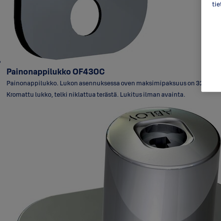
ti
Painonappilukko OF430C
Painonappilukko. Lukon asennuksessa oven maksimipaksuus on 32 mm.
Kromattu lukko, telki niklattua terästä. Lukitus ilman avainta.