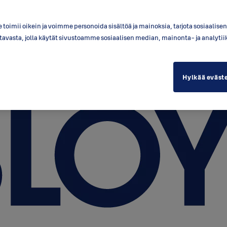
toimii oikein ja voimme personoida sisältöä ja mainoksia, tarjota sosiaalis
a tavasta, jolla käytät sivustoamme sosiaalisen median, mainonta- ja anal
Hylkää eväst