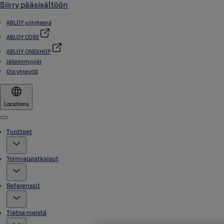
Siirry pääsisältöön
ABLOY yrityksenä
ABLOY CORE
ABLOY ONESHOP
Jälleenmyyjät
Ota yhteyttä
Locations
Menu
Tuotteet
Toimialaratkaisut
Referenssit
Tietoa meistä