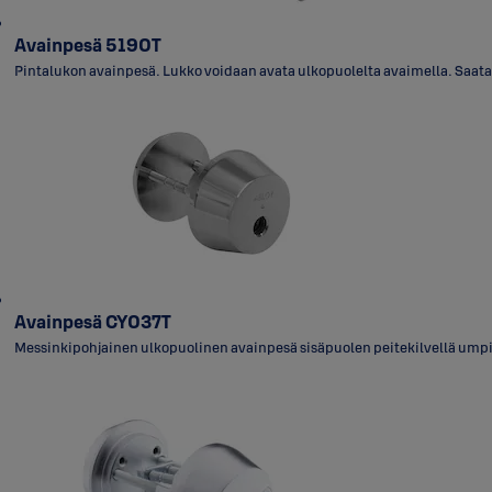
Avainpesä 5190T
Pintalukon avainpesä. Lukko voidaan avata ulkopuolelta avaimella. Saatav
Avainpesä CY037T
Messinkipohjainen ulkopuolinen avainpesä sisäpuolen peitekilvellä umpi