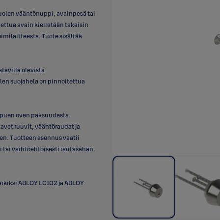
puolen vääntönuppi, avainpesä tai
ettua avain kierretään takaisin
milaitteesta. Tuote sisältää
tavilla olevista
olen suojahela on pinnoitettua
ippuen oven paksuudesta.
avat ruuvit, vääntöraudat ja
en. Tuotteen asennus vaatii
 tai vaihtoehtoisesti rautasahan.
erkiksi ABLOY LC102 ja ABLOY
®
amiseksi mekaaniset ABLOY
lukot