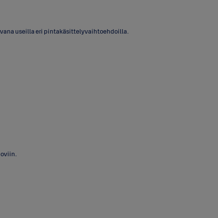
ana useilla eri pintakäsittelyvaihtoehdoilla.
oviin.