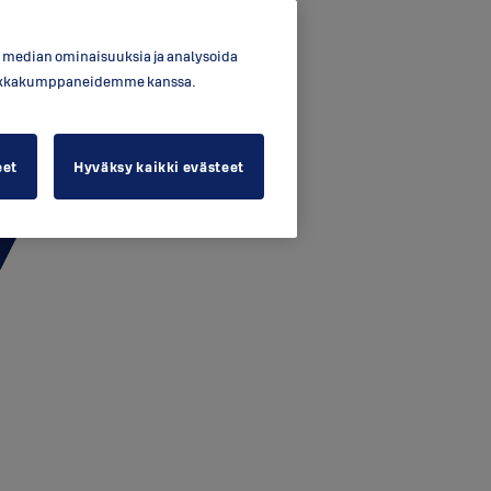
en median ominaisuuksia ja analysoida
ytiikkakumppaneidemme kanssa.
eet
Hyväksy kaikki evästeet