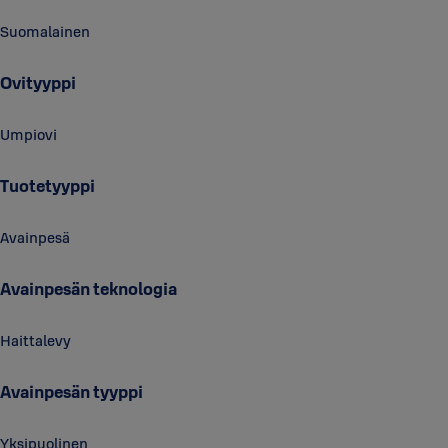
Suomalainen
Ovityyppi
Umpiovi
Tuotetyyppi
Avainpesä
Avainpesän teknologia
Haittalevy
Avainpesän tyyppi
Yksipuolinen