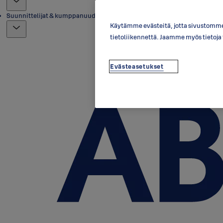
Suunnittelijat & kumppanuudet
Käytämme evästeitä, jotta sivustomme 
tietoliikennettä. Jaamme myös tietoj
Evästeasetukset