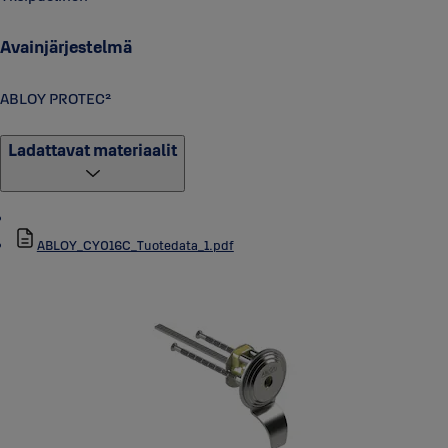
Avainjärjestelmä
ABLOY PROTEC²
Ladattavat materiaalit
ABLOY_CY016C_Tuotedata_1.pdf