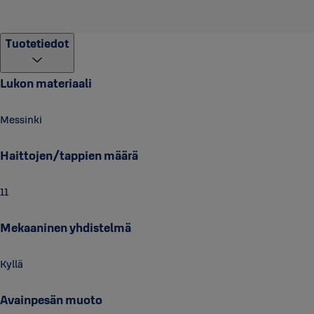
tarvitsevat säännöllistä kunnossapitoa. Tippa voiteluainetta avainpesää
normaaleissa käyttöolosuhteissa. Vaativissa olosuhteissa voitelua void
Tuotetiedot
Varmistaaksesi oikean voitelun, laita avain sylinteriin ja käännä sitä 
®
kerran voitelun jälkeen. Suositeltavia voiteluaineita ovat ABLOY
Lukkoöl
(esim. ompelukone- ja aseöljy). Grafiittia tai kasviöljyä sisältäviä voitelu
Lukon materiaali
Tarkemmat voitelu- ja asennusohjeet löytyvät valmistajan sivuilta
(https://www.abloy.com/global/fi/suunnittelijoille-ja-valmistajille/
Messinki
Haittojen/tappien määrä
11
Mekaaninen yhdistelmä
Kyllä
Avainpesän muoto