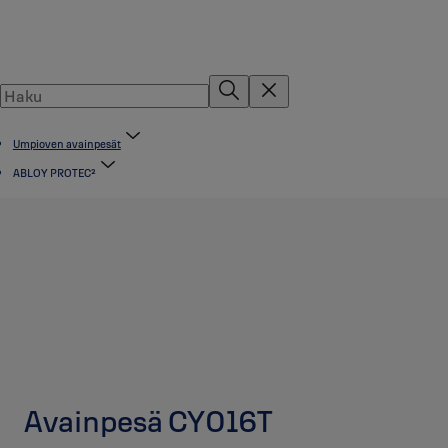
Umpioven avainpesät
ABLOY PROTEC²
Avainpesä CY016T