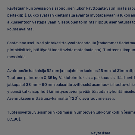
Käytetään kun ovessa on sisäpuolinen lukon käyttölaite valmiina (sisä
peitekilpi). Lukko avataan kiertämällä avainta myötäpäivään ja lukon au
alkuasentoon vastapäivään. Sisäpuolen toiminta riippuu asennetusta toi
kolme avainta.
Saatavana useilla eri pintakäsittelyvaihtoehdoilla (tarkemmat tiedot saa
pintakäsittelyistä löydät ladattavista materiaaleista). Tuotteen ulkopu
messinkiä.
Avainpesän halkaisija 52 mm ja suojahelan korkeus 25 mm tai 31mm ri
Tuotteen paino noin 0,35 kg. Vakiotoimituksissa pakkaus sisältää tarvitt
jatkopalat 38 mm - 90 mm paksuille oville sekä asennus- ja huolto-ohje
yleensä katkaisupihdit kiinnitysruuvien ja vääntöraudan lyhentämiseksi
Asennukseen riittää torx-kannalla (T20) oleva ruuvimeisseli.
Tuote soveltuu yleisimpiin kotimaisiin umpioven lukkorunkoihin (esim
LC190).
Moitteettoman toiminnan varmistamiseksi ja pitkän käyttöiän saavutt
Näytä lisää