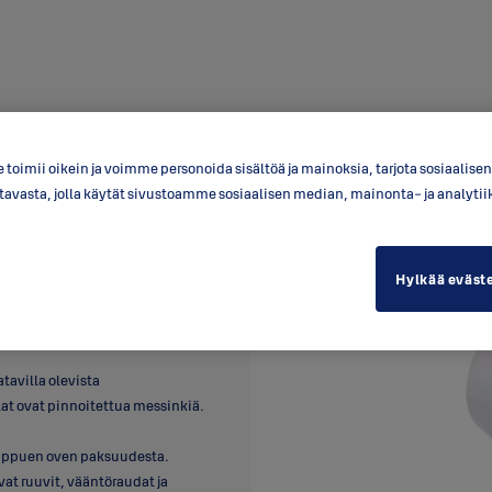
toimii oikein ja voimme personoida sisältöä ja mainoksia, tarjota sosiaalis
a tavasta, jolla käytät sivustoamme sosiaalisen median, mainonta- ja anal
Hylkää eväst
äpäivään ja lukon auettua avain
tavilla olevista
lat ovat pinnoitettua messinkiä.
iippuen oven paksuudesta.
vat ruuvit, vääntöraudat ja