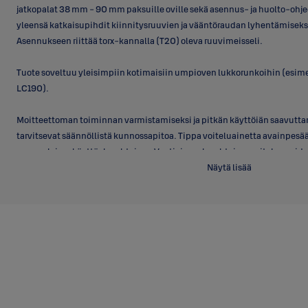
jatkopalat 38 mm - 90 mm paksuille oville sekä asennus- ja huolto-ohje
yleensä katkaisupihdit kiinnitysruuvien ja vääntöraudan lyhentämiseksi
Asennukseen riittää torx-kannalla (T20) oleva ruuvimeisseli.
Tuote soveltuu yleisimpiin kotimaisiin umpioven lukkorunkoihin (esim
LC190).
Moitteettoman toiminnan varmistamiseksi ja pitkän käyttöiän saavutt
tarvitsevat säännöllistä kunnossapitoa. Tippa voiteluainetta avainpesää
normaaleissa käyttöolosuhteissa. Vaativissa olosuhteissa voitelua void
Varmistaaksesi oikean voitelun, laita avain sylinteriin ja käännä sitä 
Näytä lisää
®
kerran voitelun jälkeen. Suositeltavia voiteluaineita ovat ABLOY
Lukkoöl
(esim. ompelukone- ja aseöljy). Grafiittia tai kasviöljyä sisältäviä voitelu
Tarkemmat voitelu- ja asennusohjeet löytyvät valmistajan sivuilta
(https://www.abloy.com/global/fi/suunnittelijoille-ja-valmistajille/