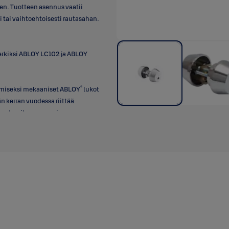
en. Tuotteen asennus vaatii
 tai vaihtoehtoisesti rautasahan.
erkiksi ABLOY LC102 ja ABLOY
®
amiseksi mekaaniset ABLOY
lukot
n kerran vuodessa riittää
aan tarvita useammin.
myötä- ja vastapäivään muutaman
jy, Rivolta TRS ja mineraaliöljyt
aineita ei tule käyttää.
asennus-kaytto-huolto-ohjeet).