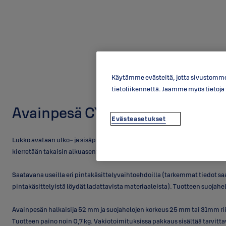
Käytämme evästeitä, jotta sivustomme 
tietoliikennettä. Jaamme myös tietoj
Avainpesä CY002T
Evästeasetukset
Lukko avataan ulko- ja sisäpuolelta avaimella kiertämällä avainta myöt
kierretään takaisin alkuasentoon vastapäivään. Mukana kolme avainta.
Saatavana useilla eri pintakäsittelyvaihtoehdoilla (tarkemmat tiedot saa
pintakäsittelyistä löydät ladattavista materiaaleista). Tuotteen suojahe
Avainpesän halkaisija 52 mm ja suojahelojen korkeus 25 mm tai 31mm r
Tuotteen paino noin 0,7 kg. Vakiotoimituksissa pakkaus sisältää tarvitta