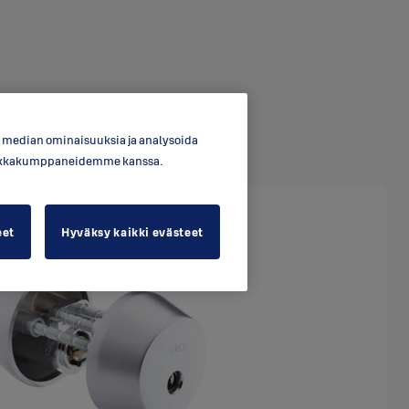
en median ominaisuuksia ja analysoida
ytiikkakumppaneidemme kanssa.
eet
Hyväksy kaikki evästeet