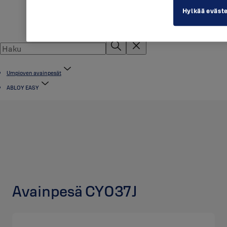
Hylkää eväst
Umpioven avainpesät
ABLOY EASY
Avainpesä CY037J