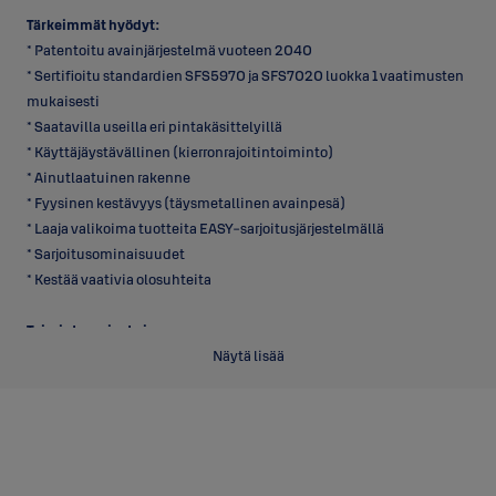
Tärkeimmät hyödyt:
* Patentoitu avainjärjestelmä vuoteen 2040
* Sertifioitu standardien SFS5970 ja SFS7020 luokka 1 vaatimusten
mukaisesti
* Saatavilla useilla eri pintakäsittelyillä
* Käyttäjäystävällinen (kierronrajoitintoiminto)
* Ainutlaatuinen rakenne
* Fyysinen kestävyys (täysmetallinen avainpesä)
* Laaja valikoima tuotteita EASY-sarjoitusjärjestelmällä
* Sarjoitusominaisuudet
* Kestää vaativia olosuhteita
Toimintaperiaate ja asennus:
* Lukko avataan ulkopuolelta kiertämällä avainta myötäpäivään ja
Näytä lisää
lukon auettua avain kierretään takaisin alkuasentoon vastapäivään.
Sisäpuolelta lukko aukeaa kääntämällä vääntönuppia
myötäpäivään.
* Vakiotoimituksissa pakkaus sisältää tarvittavat ruuvit,
vääntöraudat ja jatkopalat 38 mm - 90 mm paksuille oville sekä