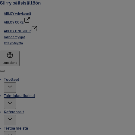
Siirry pääsisältöön
ABLOY yrityksenä
ABLOY CORE
ABLOY ONESHOP
Jälleenmyyjät
Ota yhteyttä
Locations
Menu
Tuotteet
Toimialaratkaisut
Referenssit
Tietoa meistä