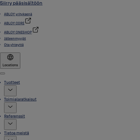
Siirry pääsisältöön
ABLOY yrityksenä
ABLOY CORE
ABLOY ONESHOP
Jälleenmyyjät
Ota yhteyttä
Locations
Menu
Tuotteet
Toimialaratkaisut
Referenssit
Tietoa meistä