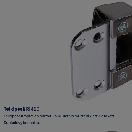
Telkipesä RI410
Telkipesä umpioven pintalukolle. Kotelo mustaniklattu ja lakattu.
Runkolevy kromattu.