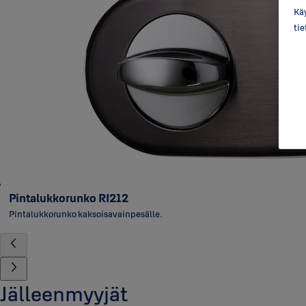
Käy
ti
Pintalukkorunko RI212
Pintalukkorunko kaksoisavainpesälle.
Jälleenmyyjät