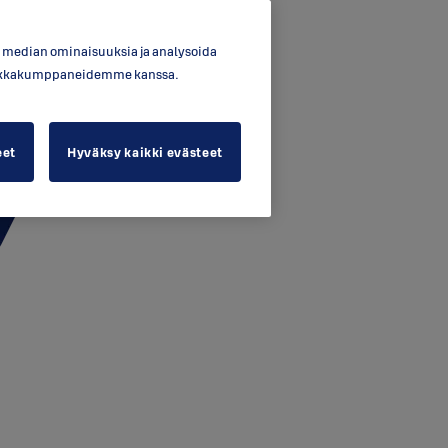
en median ominaisuuksia ja analysoida
ytiikkakumppaneidemme kanssa.
eet
Hyväksy kaikki evästeet