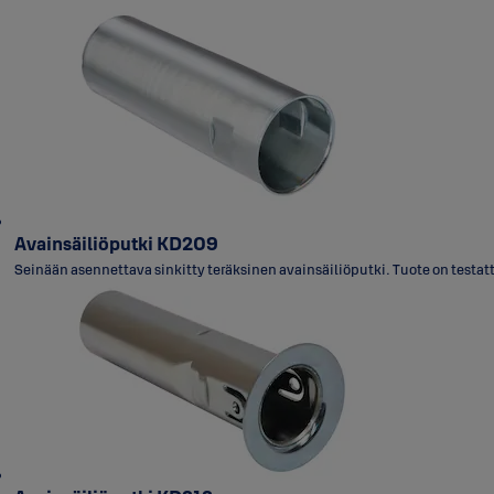
Avainsäiliöputki KD209
Seinään asennettava sinkitty teräksinen avainsäiliöputki. Tuote on testat