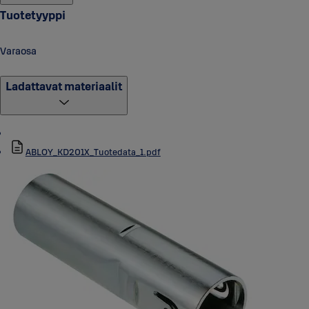
Tuotetyyppi
Varaosa
Ladattavat materiaalit
ABLOY_KD201X_Tuotedata_1.pdf