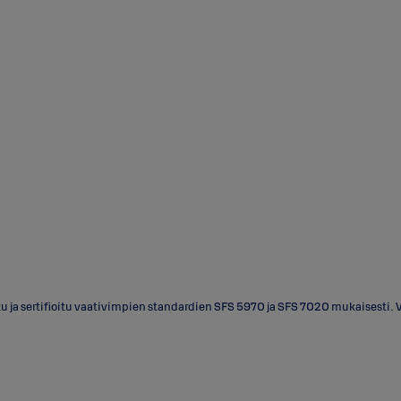
tu ja sertifioitu vaativimpien standardien SFS 5970 ja SFS 7020 mukaisesti.