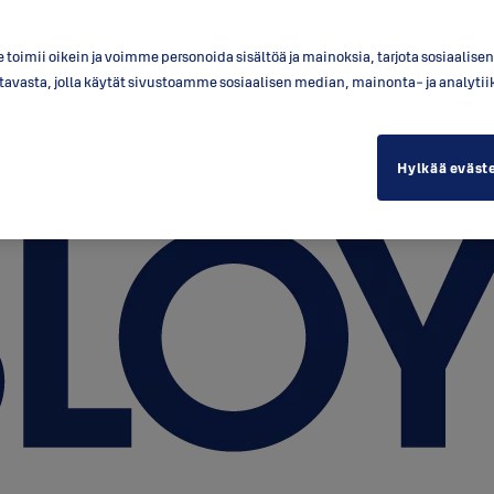
toimii oikein ja voimme personoida sisältöä ja mainoksia, tarjota sosiaalis
a tavasta, jolla käytät sivustoamme sosiaalisen median, mainonta- ja anal
Hylkää eväst