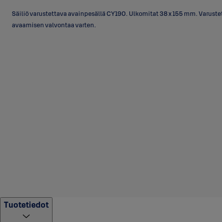
Säiliö varustettava avainpesällä CY190. Ulkomitat 38 x 155 mm. Varuste
avaamisen valvontaa varten.
Tuotetiedot