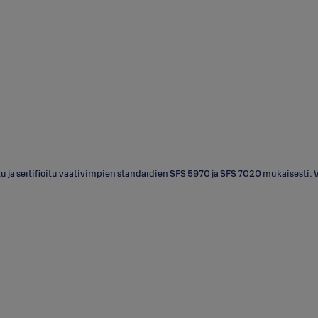
tu ja sertifioitu vaativimpien standardien SFS 5970 ja SFS 7020 mukaisesti.