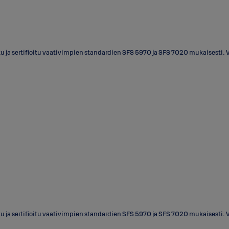
tu ja sertifioitu vaativimpien standardien SFS 5970 ja SFS 7020 mukaisesti.
tu ja sertifioitu vaativimpien standardien SFS 5970 ja SFS 7020 mukaisesti.