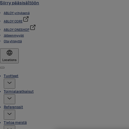
Siirry pääsisältöön
ABLOY yrityksenä
ABLOY CORE
ABLOY ONESHOP
Jälleenmyyjät
Ota yhteyttä
Locations
Menu
Tuotteet
Toimialaratkaisut
Referenssit
Tietoa meistä