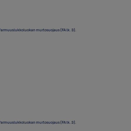
 Varmuuslukkoluokan murtosuojaus (FA lk. 3).
 Varmuuslukkoluokan murtosuojaus (FA lk. 3).