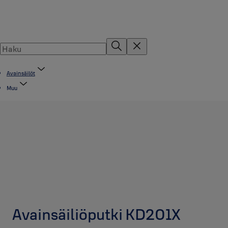
Avainsäilöt
Muu
Avainsäiliöputki KD201X