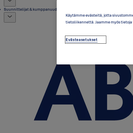
Suunnittelijat & kumppanuudet
Käytämme evästeitä, jotta sivustomme 
tietoliikennettä. Jaamme myös tietoj
Evästeasetukset