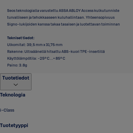
Seos teknologialla varustettu ASSA ABLOY Access kulkutunniste
turvalliseen ja tehokkaaseen kuluhallintaan. Yhteensopivuus
Signo-lukijoiden kanssa takaa tasaisen ja luotettavan toiminnan
Tekniset tiedot:
Ulkomitat: 39,5 mm x 31,75 mm
Rakenne: Ultraäänellä hitsattu ABS-kuori TPE-insertillä
Käyttölämpötila: -25° C...+ 85° C
Paino: 3.8g
Tuotetiedot
Teknologia
i-Class
Tuotetyyppi