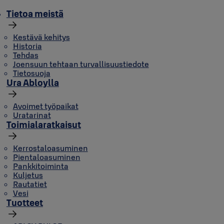
Tietoa meistä
Kestävä kehitys
Historia
Tehdas
Joensuun tehtaan turvallisuustiedote
Tietosuoja
Ura Abloylla
Avoimet työpaikat
Uratarinat
Toimialaratkaisut
Kerrostaloasuminen
Pientaloasuminen
Pankkitoiminta
Kuljetus
Rautatiet
Vesi
Tuotteet