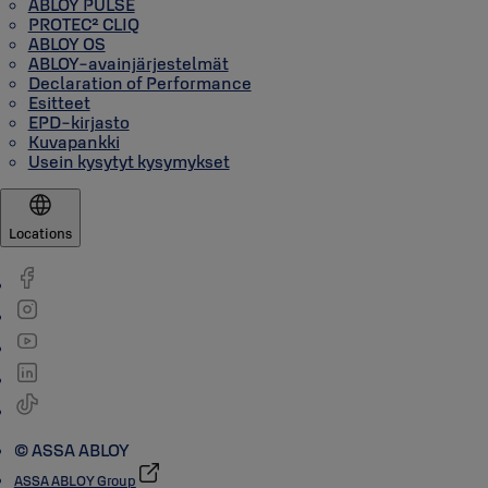
ABLOY PULSE
PROTEC² CLIQ
ABLOY OS
ABLOY-avainjärjestelmät
Declaration of Performance
Esitteet
EPD-kirjasto
Kuvapankki
Usein kysytyt kysymykset
Locations
© ASSA ABLOY
ASSA ABLOY Group