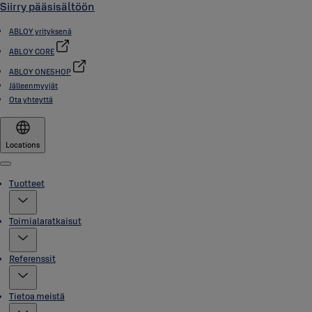
Siirry pääsisältöön
ABLOY yrityksenä
ABLOY CORE
ABLOY ONESHOP
Jälleenmyyjät
Ota yhteyttä
Locations
Menu
Tuotteet
Toimialaratkaisut
Referenssit
Tietoa meistä