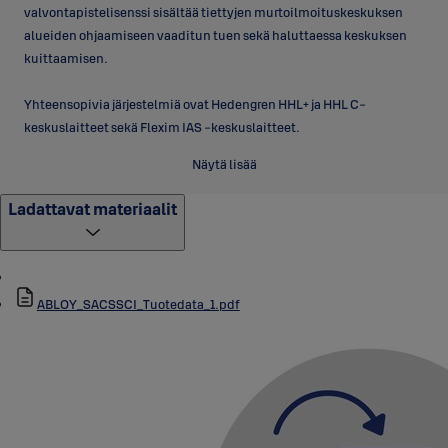
valvontapistelisenssi sisältää tiettyjen murtoilmoituskeskuksen
alueiden ohjaamiseen vaaditun tuen sekä haluttaessa keskuksen
kuittaamisen.
Yhteensopivia järjestelmiä ovat Hedengren HHL+ ja HHL C-
keskuslaitteet sekä Flexim IAS -keskuslaitteet.
Näytä lisää
Ladattavat materiaalit
ABLOY_SACSSCI_Tuotedata_1.pdf