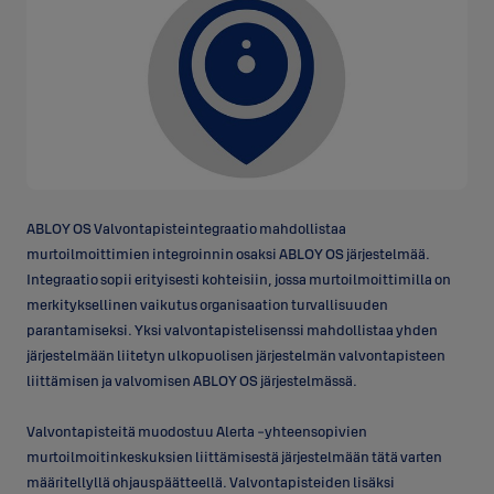
ABLOY OS Valvontapisteintegraatio mahdollistaa
murtoilmoittimien integroinnin osaksi ABLOY OS järjestelmää.
Integraatio sopii erityisesti kohteisiin, jossa murtoilmoittimilla on
merkityksellinen vaikutus organisaation turvallisuuden
parantamiseksi. Yksi valvontapistelisenssi mahdollistaa yhden
järjestelmään liitetyn ulkopuolisen järjestelmän valvontapisteen
liittämisen ja valvomisen ABLOY OS järjestelmässä.
Valvontapisteitä muodostuu Alerta -yhteensopivien
murtoilmoitinkeskuksien liittämisestä järjestelmään tätä varten
määritellyllä ohjauspäätteellä. Valvontapisteiden lisäksi