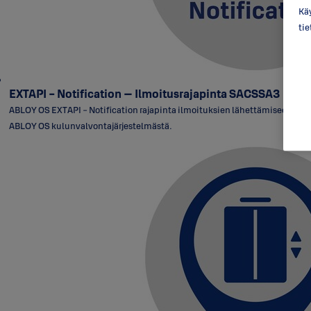
Käy
ti
EXTAPI - Notification – Ilmoitusrajapinta SACSSA3
ABLOY OS EXTAPI - Notification rajapinta ilmoituksien lähettämiseen
ABLOY OS kulunvalvontajärjestelmästä.