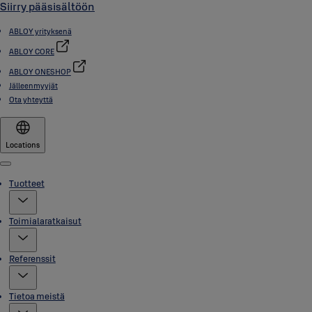
Siirry pääsisältöön
ABLOY yrityksenä
ABLOY CORE
ABLOY ONESHOP
Jälleenmyyjät
Ota yhteyttä
Locations
Menu
Tuotteet
Toimialaratkaisut
Referenssit
Tietoa meistä