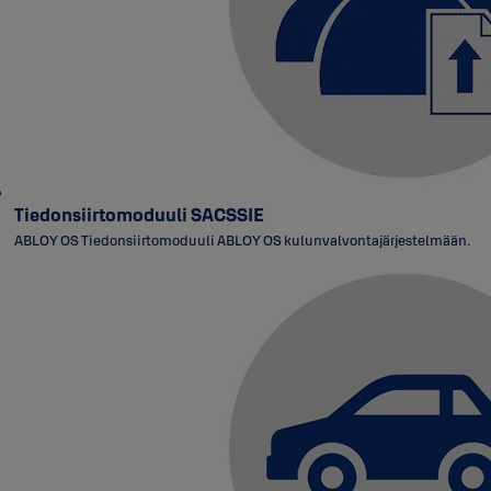
Tiedonsiirtomoduuli SACSSIE
ABLOY OS Tiedonsiirtomoduuli ABLOY OS kulunvalvontajärjestelmään.