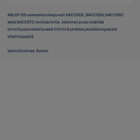
ABLOY OS varaosatarvikepussit SACCSDC,SACCSDU,SACCSSC
sekä SACCSTC oviohjaimille. Jokainen pussi sisältää
kiinnitystarvikkeita sekä liittimiä yhdelle yksikölle kyseistä
ohjaintyyppiä.
Valmistusmaa: Suomi