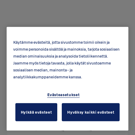
Käytämme evästeitä, jotta sivustomme toimii oikein ja
voimme personoida sisältöä ja mainoksia, tarjota sosiaalisen
Tarvikepussit
median ominaisuuksia ja analysoida tietoliikennettä.
oviohjaimille
Jaamme myös tietoja tavasta, jolla käytät sivustoamme
sosiaalisen median, mainonta- ja
analytiikkakumppaneidemme kanssa.
Evästeasetukset
Hylkää evästeet
Hyväksy kaikki evästeet