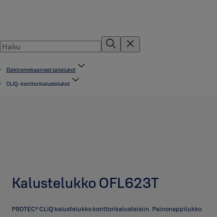
Elektromekaaniset laitelukot
CLIQ-konttorikalustelukot
Kalustelukko OFL623T
PROTEC² CLIQ kalustelukko konttorikalusteisiin. Painonappilukko