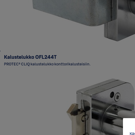
Kalustelukko OFL244T
PROTEC² CLIQ kalustelukko konttorikalusteisiin.
Käy