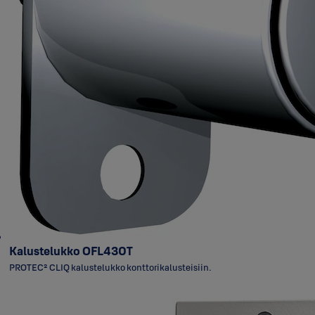
Kalustelukko OFL430T
PROTEC² CLIQ kalustelukko konttorikalusteisiin.