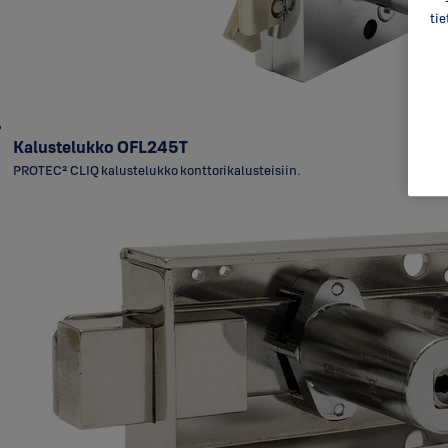
ti
Kalustelukko OFL245T
PROTEC² CLIQ kalustelukko konttorikalusteisiin.