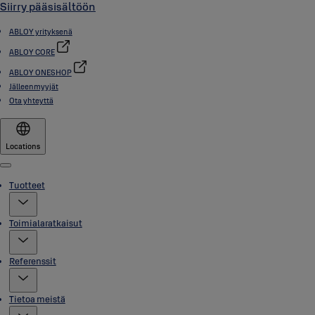
Siirry pääsisältöön
ABLOY yrityksenä
ABLOY CORE
ABLOY ONESHOP
Jälleenmyyjät
Ota yhteyttä
Locations
Menu
Tuotteet
Toimialaratkaisut
Referenssit
Tietoa meistä