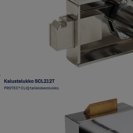
Kalustelukko SCL212T
PROTEC² CLIQ tallelokerolukko.