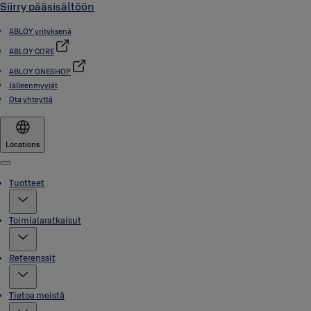
Siirry pääsisältöön
ABLOY yrityksenä
ABLOY CORE
ABLOY ONESHOP
Jälleenmyyjät
Ota yhteyttä
Locations
Menu
Tuotteet
Toimialaratkaisut
Referenssit
Tietoa meistä