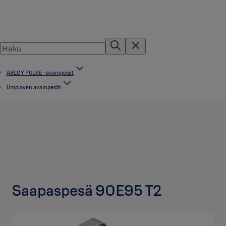
ABLOY PULSE -avainpesät
Umpioven avainpesät
Saapaspesä 90E95 T2