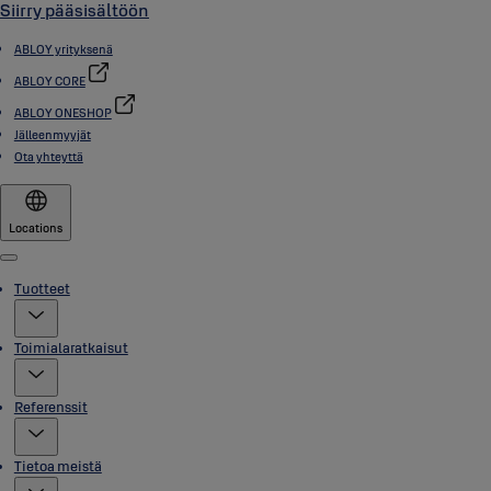
Siirry pääsisältöön
ABLOY yrityksenä
ABLOY CORE
ABLOY ONESHOP
Jälleenmyyjät
Ota yhteyttä
Locations
Menu
Tuotteet
Toimialaratkaisut
Referenssit
Tietoa meistä