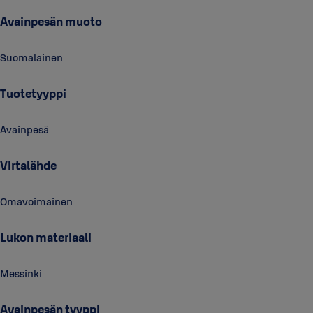
Avainpesän muoto
Suomalainen
Tuotetyyppi
Avainpesä
Virtalähde
Omavoimainen
Lukon materiaali
Messinki
Avainpesän tyyppi