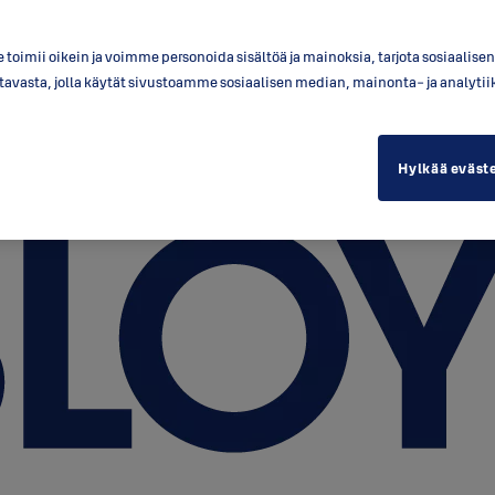
toimii oikein ja voimme personoida sisältöä ja mainoksia, tarjota sosiaalis
a tavasta, jolla käytät sivustoamme sosiaalisen median, mainonta- ja anal
Hylkää eväst