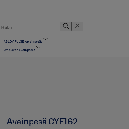
ABLOY PULSE -avainpesät
Umpioven avainpesät
Avainpesä CYE162