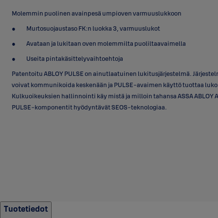
Molemmin puolinen avainpesä umpioven varmuuslukkoon
Murtosuojaustaso FK:n luokka 3, varmuuslukot
Avataan ja lukitaan oven molemmilta puoliltaavaimella
Useita pintakäsittelyvaihtoehtoja
Patentoitu ABLOY PULSE on ainutlaatuinen lukitusjärjestelmä. Järjestel
voivat kommunikoida keskenään ja PULSE-avaimen käyttö tuottaa lukoll
Kulkuoikeuksien hallinnointi käy mistä ja milloin tahansa ASSA ABLOY A
PULSE-komponentit hyödyntävät SEOS-teknologiaa.
Tuotetiedot