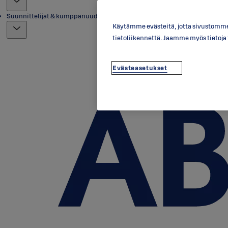
Suunnittelijat & kumppanuudet
Käytämme evästeitä, jotta sivustomme 
tietoliikennettä. Jaamme myös tietoj
Evästeasetukset