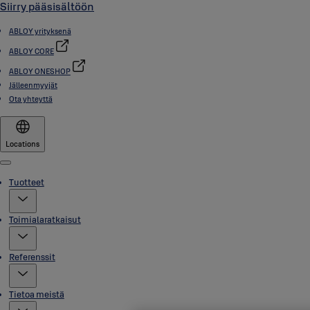
Siirry pääsisältöön
ABLOY yrityksenä
ABLOY CORE
ABLOY ONESHOP
Jälleenmyyjät
Ota yhteyttä
Locations
Menu
Tuotteet
Toimialaratkaisut
Referenssit
Tietoa meistä