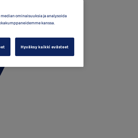
en median ominaisuuksia ja analysoida
ytiikkakumppaneidemme kanssa.
eet
Hyväksy kaikki evästeet