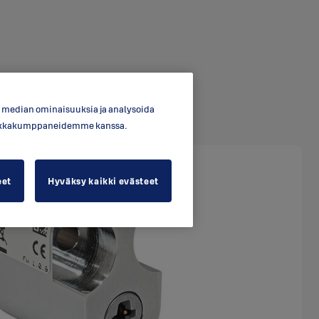
en median ominaisuuksia ja analysoida
ytiikkakumppaneidemme kanssa.
eet
Hyväksy kaikki evästeet