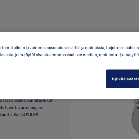
toimii oikein ja voimme personoida sisältöä ja mainoksia, tarjota sosiaalis
a tavasta, jolla käytät sivustoamme sosiaalisen median, mainonta- ja anal
YE880
Hylkää eväst
mässä olevat avaimet ja lukot
e tarvittavan energian.
 kautta. Kaikki PULSE-