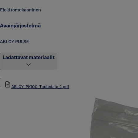
Elektromekaaninen
Avainjärjestelmä
ABLOY PULSE
Ladattavat materiaalit
ABLOY_PK100_Tuotedata_1.pdf