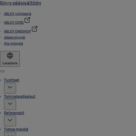
Siirry pääsisältöön
ABLOY yrityksenä
ABLOY CORE
ABLOY ONESHOP
Jälleenmyyjät
Ota yhteyttä
Locations
Menu
Tuotteet
Toimialaratkaisut
Referenssit
Tietoa meistä