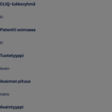
CLIQ-lukkoryhmä
hyödyntävät SEOS-teknologiaa.
Ei
Patentti voimassa
Ei
Tuotetyyppi
Avain
Avaimen pituus
Vakio
Avaintyyppi