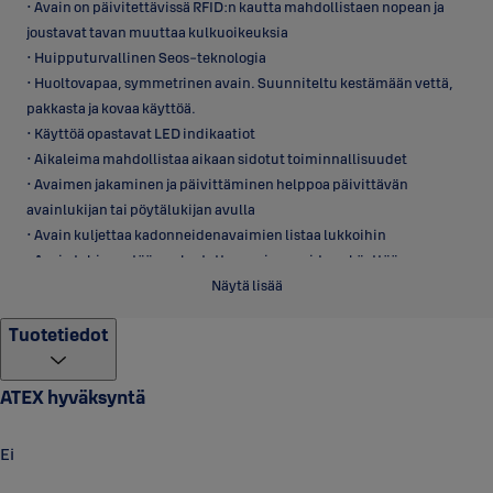
• Avain on päivitettävissä RFID:n kautta mahdollistaen nopean ja
joustavat tavan muuttaa kulkuoikeuksia
• Huipputurvallinen Seos-teknologia
• Huoltovapaa, symmetrinen avain. Suunniteltu kestämään vettä,
pakkasta ja kovaa käyttöä.
• Käyttöä opastavat LED indikaatiot
• Aikaleima mahdollistaa aikaan sidotut toiminnallisuudet
• Avaimen jakaminen ja päivittäminen helppoa päivittävän
avainlukijan tai pöytälukijan avulla
• Avain kuljettaa kadonneidenavaimien listaa lukkoihin
• Avain tyhjennetään palautettaessa ja se voidaan käyttää
uudelleen.
Näytä lisää
• Sisäänrakennettu RFID tunniste (ei erillistä tagia)
Tuotetiedot
• Vaihdettavat väritunnisteet
Patentoitu ABLOY PULSE on ainutlaatuinen lukitusjärjestelmä.
ATEX hyväksyntä
Järjestelmässä olevat avaimet ja lukot voivat kommunikoida
keskenään ja PULSE-avaimen käyttö tuottaa lukolle tarvittavan
Ei
energian. Kulkuoikeuksien hallinnointi käy mistä ja milloin tahansa
ASSA ABLOY Access-ohjelmistolla. Kaikki PULSE-komponentit