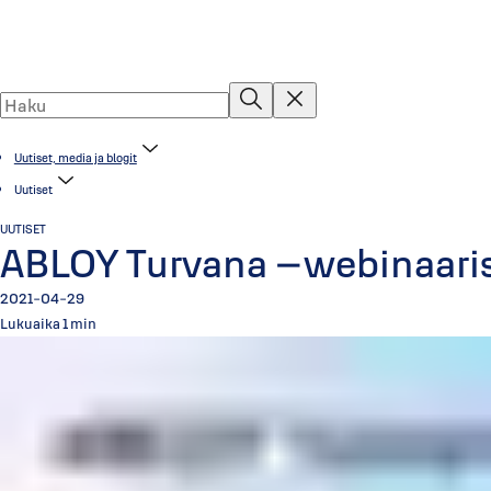
Uutiset, media ja blogit
Uutiset
UUTISET
ABLOY Turvana –webinaaris
2021-04-29
Lukuaika 1 min