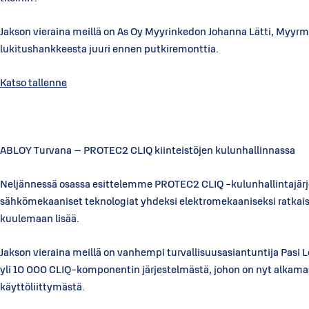
Jakson vieraina meillä on As Oy Myyrinkedon Johanna Lätti, Myyrm
lukitushankkeesta juuri ennen putkiremonttia.
Katso tallenne
ABLOY Turvana – PROTEC2 CLIQ kiinteistöjen kulunhallinnass
Neljännessä osassa esittelemme PROTEC2 CLIQ -kulunhallintajärje
sähkömekaaniset teknologiat yhdeksi elektromekaaniseksi ratkaisu
kuulemaan lisää.
Jakson vieraina meillä on vanhempi turvallisuusasiantuntija Pasi L
yli 10 000 CLIQ-komponentin järjestelmästä, johon on nyt alkamass
käyttöliittymästä.