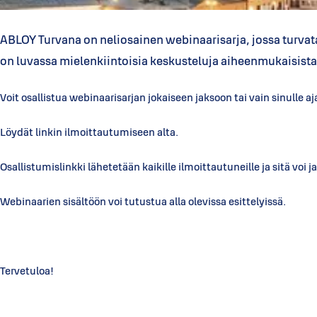
ABLOY Turvana on neliosainen webinaarisarja, jossa turvata
on luvassa mielenkiintoisia keskusteluja aiheenmukaisista l
Voit osallistua webinaarisarjan jokaiseen jaksoon tai vain sinulle
Löydät linkin ilmoittautumiseen alta.
Osallistumislinkki lähetetään kaikille ilmoittautuneille ja sitä voi j
Webinaarien sisältöön voi tutustua alla olevissa esittelyissä.
Tervetuloa!