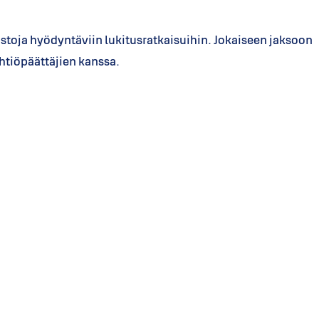
stoja hyödyntäviin lukitusratkaisuihin. Jokaiseen jaksoon
yhtiöpäättäjien kanssa.