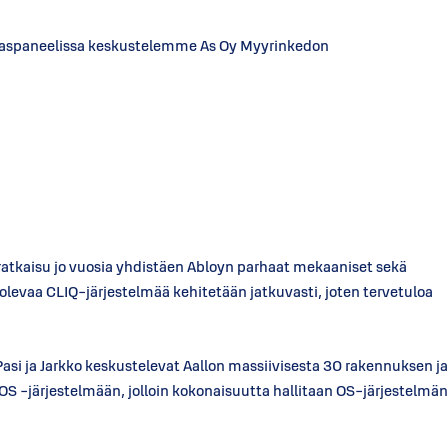
ieraspaneelissa keskustelemme As Oy Myyrinkedon
atkaisu jo vuosia yhdistäen Abloyn parhaat mekaaniset sekä
levaa CLIQ-järjestelmää kehitetään jatkuvasti, joten tervetuloa
Pasi ja Jarkko keskustelevat Aallon massiivisesta 30 rakennuksen ja
S -järjestelmään, jolloin kokonaisuutta hallitaan OS-järjestelmän