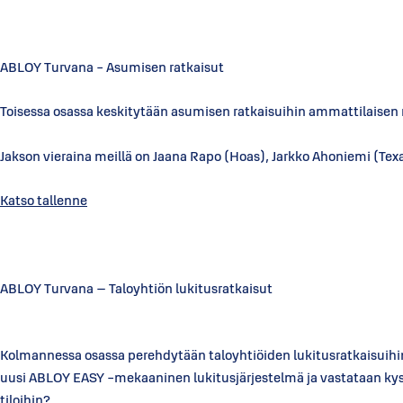
ABLOY Turvana - Asumisen ratkaisut ti 11.5.
Toisessa osassa keskitytään asumisen ratkaisuihin ammattilaisen n
Jakson vieraina meillä on Jaana Rapo (Hoas), Jarkko Ahoniemi (Te
Katso tallenne
ABLOY Turvana – Taloyhtiön lukitusratkaisut ti 11.
Kolmannessa osassa perehdytään taloyhtiöiden lukitusratkaisuihin. 
uusi ABLOY EASY -mekaaninen lukitusjärjestelmä ja vastataan kysy
tiloihin?