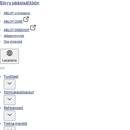
Siirry pääsisältöön
ABLOY yrityksenä
ABLOY CORE
ABLOY ONESHOP
Jälleenmyyjät
Ota yhteyttä
Locations
Menu
Tuotteet
Toimialaratkaisut
Referenssit
Tietoa meistä