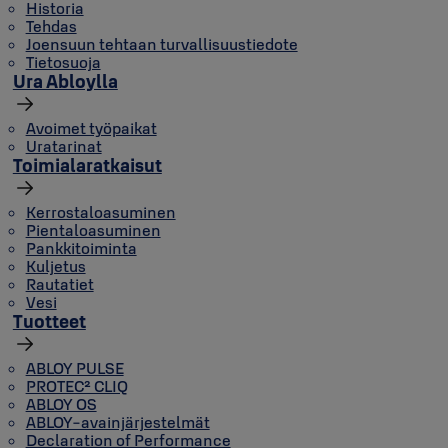
Historia
Tehdas
Joensuun tehtaan turvallisuustiedote
Tietosuoja
Ura Abloylla
Avoimet työpaikat
Uratarinat
Toimialaratkaisut
Kerrostaloasuminen
Pientaloasuminen
Pankkitoiminta
Kuljetus
Rautatiet
Vesi
Tuotteet
ABLOY PULSE
PROTEC² CLIQ
ABLOY OS
ABLOY-avainjärjestelmät
Declaration of Performance