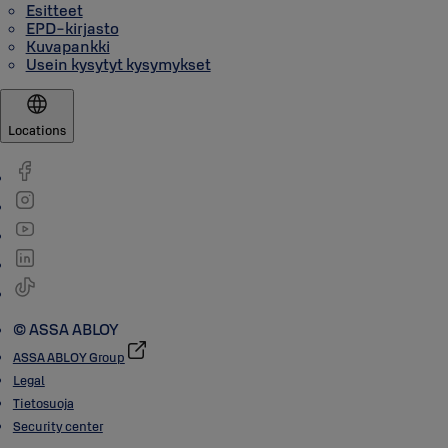
Esitteet
EPD-kirjasto
Kuvapankki
Usein kysytyt kysymykset
Locations
© ASSA ABLOY
ASSA ABLOY Group
Legal
Tietosuoja
Security center