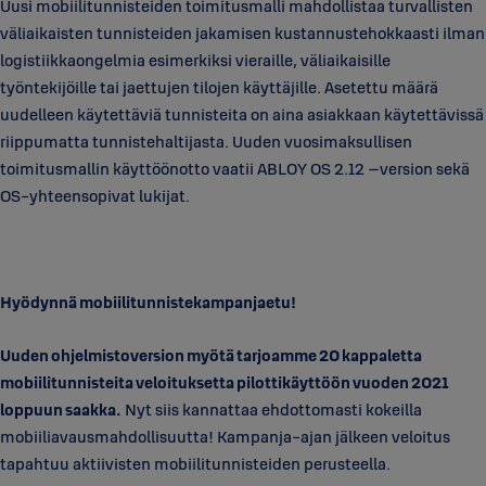
Uusi mobiilitunnisteiden toimitusmalli mahdollistaa turvallisten
väliaikaisten tunnisteiden jakamisen kustannustehokkaasti ilman
logistiikkaongelmia esimerkiksi vieraille, väliaikaisille
työntekijöille tai jaettujen tilojen käyttäjille. Asetettu määrä
uudelleen käytettäviä tunnisteita on aina asiakkaan käytettävissä
riippumatta tunnistehaltijasta. Uuden vuosimaksullisen
toimitusmallin käyttöönotto vaatii ABLOY OS 2.12 –version sekä
OS-yhteensopivat lukijat.
Hyödynnä mobiilitunnistekampanjaetu!
Uuden ohjelmistoversion myötä tarjoamme 20 kappaletta
mobiilitunnisteita veloituksetta pilottikäyttöön vuoden 2021
loppuun saakka.
Nyt siis kannattaa ehdottomasti kokeilla
mobiiliavausmahdollisuutta! Kampanja-ajan jälkeen veloitus
tapahtuu aktiivisten mobiilitunnisteiden perusteella.