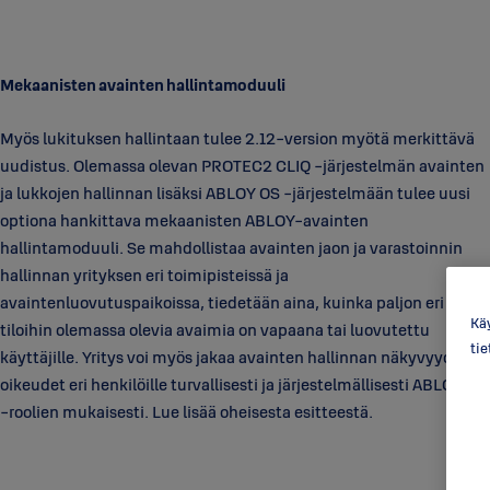
Mekaanisten avainten hallintamoduuli
Myös lukituksen hallintaan tulee 2.12-version myötä merkittävä
uudistus. Olemassa olevan PROTEC2 CLIQ -järjestelmän avainten
ja lukkojen hallinnan lisäksi ABLOY OS -järjestelmään tulee uusi
optiona hankittava mekaanisten ABLOY-avainten
hallintamoduuli. Se mahdollistaa avainten jaon ja varastoinnin
hallinnan yrityksen eri toimipisteissä ja
avaintenluovutuspaikoissa, tiedetään aina, kuinka paljon eri
Käy
tiloihin olemassa olevia avaimia on vapaana tai luovutettu
ti
käyttäjille. Yritys voi myös jakaa avainten hallinnan näkyvyyden ja
oikeudet eri henkilöille turvallisesti ja järjestelmällisesti ABLOY OS
-roolien mukaisesti. Lue lisää oheisesta esitteestä.