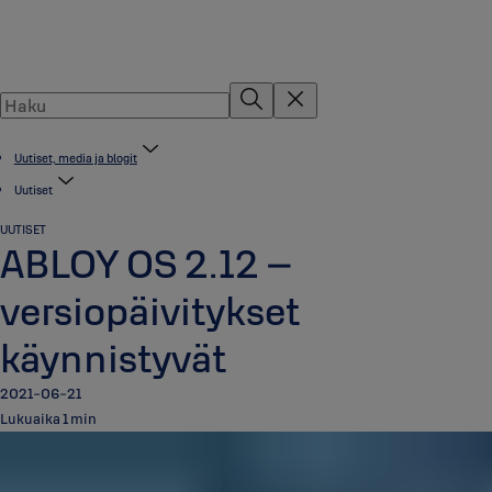
Uutiset, media ja blogit
Uutiset
UUTISET
ABLOY OS 2.12 –
versiopäivitykset
käynnistyvät
2021-06-21
Lukuaika 1 min