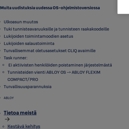
Muita uudistuksia uudessa OS-ohjelmistoversiossa
Ulkoasun muutos
Tuki tunnisteavaruuksille ja tunnisteen raakakoodeille
Lukijoiden toimintamoodien asetus
Lukijoiden salaustoiminta
Turvallisemmat oletusasetukset CLIQ avaimille
Task runner:
Ei aktiivisten henkilöiden poistaminen järjestelmästä
Tunnisteiden vienti ABLOY OS -> ABLOY FLEXIM
COMPACT/PRO
Turvallisuusparannuksia
ABLOY
Tietoa meistä
Kestävä kehitys