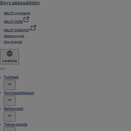
Siirry pääsisältöön
ABLOY yrityksenä
ABLOY CORE
ABLOY ONESHOP
Jälleenmyyjät
Ota yhteyttä
Locations
Menu
Tuotteet
Toimialaratkaisut
Referenssit
Tietoa meistä