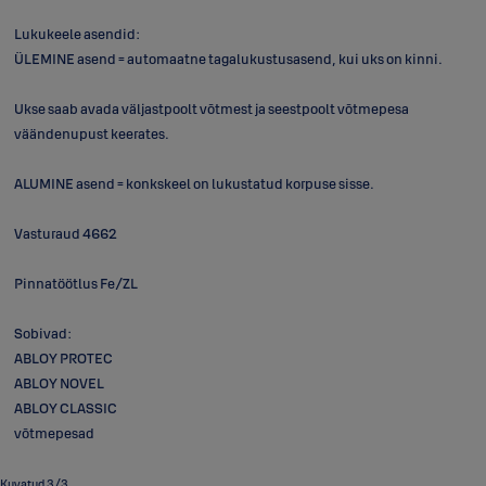
Lukukeele asendid:
ÜLEMINE asend = automaatne tagalukustusasend, kui uks on kinni.
Ukse saab avada väljastpoolt võtmest ja seestpoolt võtmepesa
väändenupust keerates.
ALUMINE asend = konkskeel on lukustatud korpuse sisse.
Vasturaud 4662
Pinnatöötlus Fe/ZL
Sobivad:
ABLOY PROTEC
ABLOY NOVEL
ABLOY CLASSIC
võtmepesad
Kuvatud 3/3