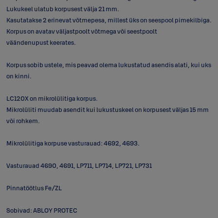
Lukukeel ulatub korpusest välja 21 mm.
Kasutatakse 2 erinevat võtmepesa, millest üks on seespool pimekilbiga.
Korpus on avatav väljastpoolt võtmega või seestpoolt
väändenupust keerates.
Korpus sobib ustele, mis peavad olema lukustatud asendis alati, kui uks
on kinni.
LC120X on mikrolülitiga korpus.
Mikrolüliti muudab asendit kui lukustuskeel on korpusest väljas 15 mm
või rohkem.
Mikrolülitiga korpuse vasturauad: 4692, 4693.
Vasturauad 4690, 4691, LP711, LP714, LP721, LP731
Pinnatöötlus Fe/ZL
Sobivad: ABLOY PROTEC