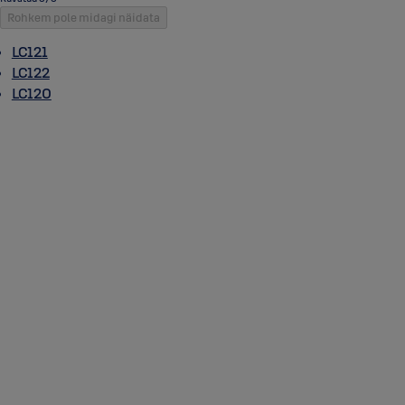
Rohkem pole midagi näidata
LC121
LC122
LC120