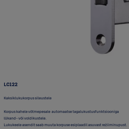
LC122
Kaksiklukukorpus sileustele
Korpus kahele võtmepesale automaatse tagalukustusfunktsiooniga
lükand- või voldikustele.
Lukukeele asendit saab muuta korpuse esiplaadil asuvast režiiminupust.