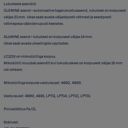
Lukukeele asendid:
ÜLEMINE asend = automaatne tagalukustusasend, lukukeel on korpusest
väljas 21 mm. Ukse saab avada väljastpoolt võtmest ja seestpoolt
võtmepesa väändenupust keerates.
ALUMINE asend = lukukeel on korpusest väljas 14 mm.
Ukse saab avada ukselingile vajutades.
LC121X on mikrolülitiga korpus.
Mikrolüliti muudab asendit kui lukustuskeel on korpusest väljas 15 mm
või rohkem.
Mikrolülitiga korpuse vasturauad: 4692, 4693.
Vasturauad: 4690, 4691, LP711, LP714, LP721, LP731
Pinnatöötlus Fe/ZL
Sobivad: