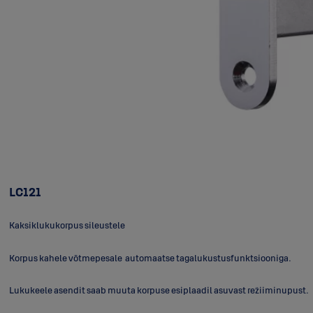
LC121
Kaksiklukukorpus sileustele
Korpus kahele võtmepesale automaatse tagalukustusfunktsiooniga.
Lukukeele asendit saab muuta korpuse esiplaadil asuvast režiiminupust.