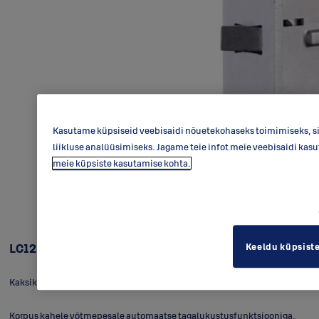
Kasutame küpsiseid veebisaidi nõuetekohaseks toimimiseks, si
liikluse analüüsimiseks. Jagame teie infot meie veebisaidi kas
meie küpsiste kasutamise kohta.
LC120
Keeldu küpsist
Kaksiklukukorpus sileustele
Korpus kahele võtmepesale automaatse tagalukustusfunktsiooniga.