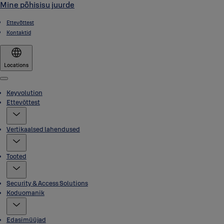
Mine põhisisu juurde
Ettevõttest
Kontaktid
Locations
Menu
Keyvolution
Ettevõttest
Vertikaalsed lahendused
Tooted
Security & Access Solutions
Koduomanik
Edasimüüjad