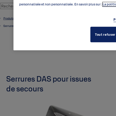
personnalisée et non personnalisée. En savoir plus sur :
La polit
Produits électromécaniques
P
Serrures électriques
Tout refuser
Serrures DAS pour issues
de secours