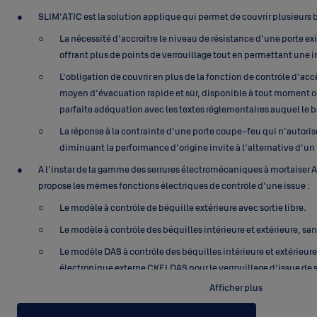
SLIM'ATIC est la solution applique qui permet de couvrir plusieurs b
La nécessité d'accroître le niveau de résistance d'une porte 
offrant plus de points de verrouillage tout en permettant une i
L'obligation de couvrir en plus de la fonction de contrôle d'accè
moyen d'évacuation rapide et sûr, disponible à tout moment ou
parfaite adéquation avec les textes réglementaires auquel le 
La réponse à la contrainte d'une porte coupe-feu qui n'autori
diminuant la performance d'origine invite à l'alternative d'un
A l'instar de la gamme des serrures électromécaniques à mortaise
propose les mêmes fonctions électriques de contrôle d'une issue :
Le modèle à contrôle de béquille extérieure avec sortie libre.
Le modèle à contrôle des béquilles intérieure et extérieure, sans
Le modèle DAS à contrôle des béquilles intérieure et extérieure
électronique externe CKELDAS pour le verrouillage d'issue de 
Afficher plus
Pour les versions mécaniques tout :
- Le modèle avec entrée par cylindre + poignée palière et une so