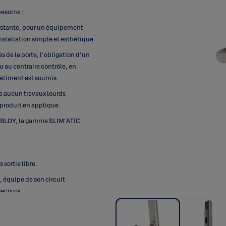
esoins :
existante, pour un équipement
nstallation simple et esthétique.
s de la porte, l'obligation d'un
 au contraire contrôle, en
bâtiment est soumis.
se aucun travaux lourds
 produit en applique.
r ABLOY, la gamme SLIM'ATIC
 sortie libre.
, équipe de son circuit
secours.
rtie libre béquille par béquille.