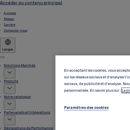
Accéder au contenu principal
A propos
Réseau
Carrière
Contactez-nous
Langue
Menu
Solutions Marchés
En acceptant les cookies, vous acceptez
sur les réseaux sociaux et d’analyser l
Produits
sociaux, de publicité et d’analyse. Nou
personnalisée. En savoir plus sur :
La p
Notre catalogue
Paramètres des cookies
Partenariats et Intégrations
Déclarations de Performance