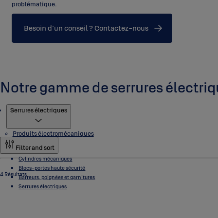
problématique.
Besoin d'un conseil ? Contactez-nous
Notre gamme de serrures électriq
Produits
Serrures électriques
Produits électromécaniques
Filter and sort
Cylindres mécaniques
Blocs-portes haute sécurité
4 Résultats
Barreurs, poignées et garnitures
Serrures électriques
Serrures motorisées