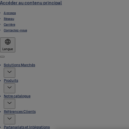
Accéder au contenu principal
A propos
Réseau
Carrière
Contactez-nous
Langue
Menu
Solutions Marchés
Produits
Notre catalogue
Références Clients
Partenariats et Intégrations