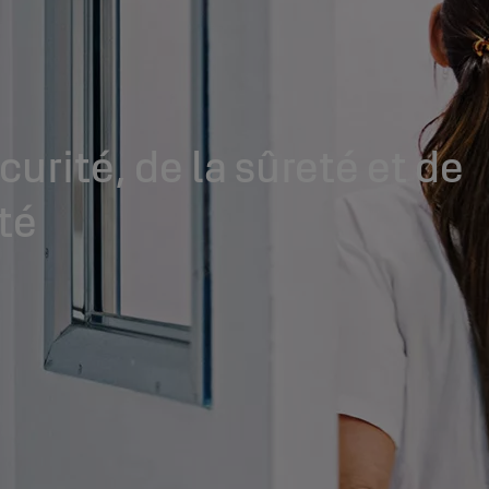
curité, de la sûreté et de
té