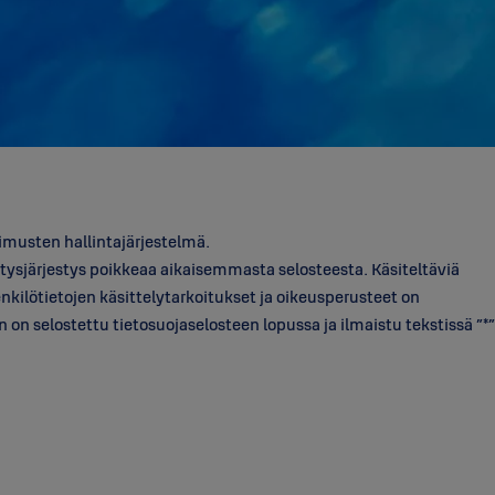
musten hallintajärjestelmä.
itysjärjestys poikkeaa aikaisemmasta selosteesta. Käsiteltäviä
nkilötietojen käsittelytarkoitukset ja oikeusperusteet on
 on selostettu tietosuojaselosteen lopussa ja ilmaistu tekstissä ”*”