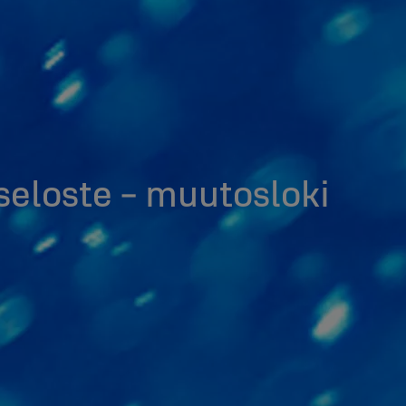
seloste - muutosloki