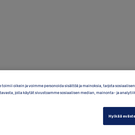
toimii oikein ja voimme personoida sisältöä ja mainoksia, tarjota sosiaalis
a tavasta, jolla käytät sivustoamme sosiaalisen median, mainonta- ja anal
Hylkää eväst