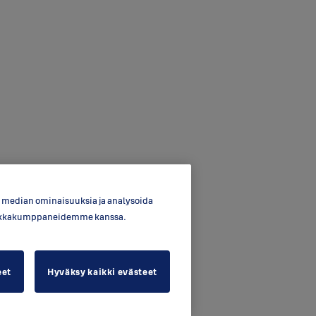
en median ominaisuuksia ja analysoida
ytiikkakumppaneidemme kanssa.
eet
Hyväksy kaikki evästeet