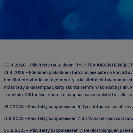
30.4.2026 - Päivitetty taulukkoon ”TYÖNTEKIJÖIDEN HENKILÖTI
13.3.2026 - Edellinen paikallinen tietosuojaseloste on korvattu 
henkilötietoryhmiä on täydennetty ja käsiteltävät tavanomaiset j
määritelty aikaisempaa yksityiskohtaisemmin (kohdat II ja III). P
-merkein. Viittaukset vuorotteluvapaaseen on poistettu, sillä v
18.7.2023 - Päivitetty kappaleeseen 5. Työsuhteen aikaiset terv
11.9.2023 - Päivitetty kappaleeseen 7. SD Worx tietojen vastaano
30.9.2021 - Päivitetty kappaleeseen 7. Hekilöstölahjojen palvelu