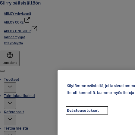
Siirry pääsisältöön
ABLOY yrityksenä
ABLOY CORE
ABLOY ONESHOP
Jälleenmyyjät
Ota yhteyttä
Locations
Menu
Tuotteet
Käytämme evästeitä, jotta sivustomme 
tietoliikennettä. Jaamme myös tietoj
Toimialaratkaisut
Evästeasetukset
Referenssit
Tietoa meistä