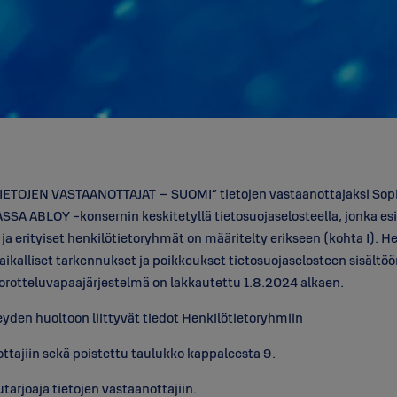
ETOJEN VASTAANOTTAJAT – SUOMI” tietojen vastaanottajaksi Sopi
ASSA ABLOY -konsernin keskitetyllä tietosuojaselosteella, jonka es
a erityiset henkilötietoryhmät on määritelty erikseen (kohta I). He
aikalliset tarkennukset ja poikkeukset tietosuojaselosteen sisältöön
uorotteluvapaajärjestelmä on lakkautettu 1.8.2024 alkaen.
eyden huoltoon liittyvät tiedot Henkilötietoryhmiin
ttajiin sekä poistettu taulukko kappaleesta 9.
tarjoaja tietojen vastaanottajiin.