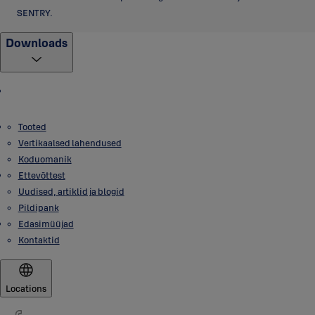
SENTRY.
Downloads
Tooted
Vertikaalsed lahendused
Koduomanik
Ettevõttest
Uudised, artiklid ja blogid
Pildipank
Edasimüüjad
Kontaktid
Locations