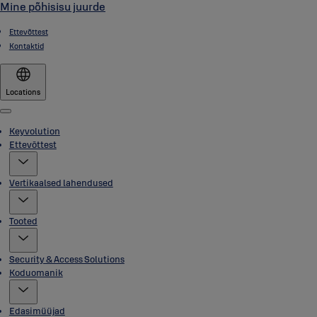
Mine põhisisu juurde
Ettevõttest
Kontaktid
Locations
Menu
Keyvolution
Ettevõttest
Vertikaalsed lahendused
Tooted
Security & Access Solutions
Koduomanik
Edasimüüjad