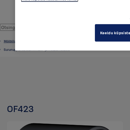
Keeldu küpsist
Mööblilukud ja surunupplukud
Surunupplukud alumiinium- ja metallmööblile
OF423