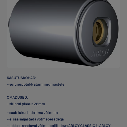
KASUTUSKOHAD:
- surunupplukk alumiiniumustele.
OMADUSED:
- silindri pikkus 28mm
- saab lukustada ilma võtmeta
- ei saa sarjastada võtmepesadega
- lukk on saadaval võtmeprofiilidega ABLOY CLASSIC ja ABLOY