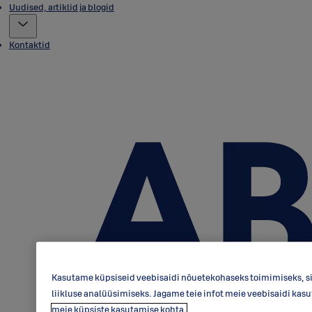
Uudised, artiklid ja blogid
Kontaktid
Kasutame küpsiseid veebisaidi nõuetekohaseks toimimiseks, si
liikluse analüüsimiseks. Jagame teie infot meie veebisaidi kas
meie küpsiste kasutamise kohta.