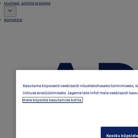
Uudised, artiklid ja blogid
Kontaktid
Kasutame küpsiseid veebisaidi nõuetekohaseks toimimiseks, si
liikluse analüüsimiseks. Jagame teie infot meie veebisaidi kas
meie küpsiste kasutamise kohta.
Keeldu küpsist