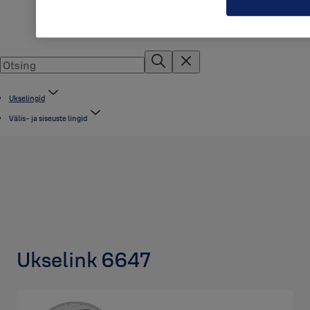
Ukselingid
Välis- ja siseuste lingid
Ukselink 6647