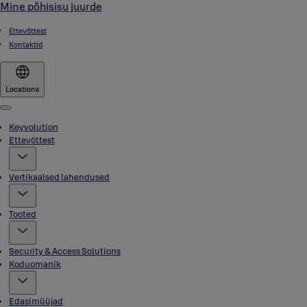
Mine põhisisu juurde
Ettevõttest
Kontaktid
Locations
Menu
Keyvolution
Ettevõttest
Vertikaalsed lahendused
Tooted
Security & Access Solutions
Koduomanik
Edasimüüjad