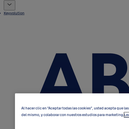
Keyvolution
Al hacer clic en “Aceptar todas las cookies”, usted acepta que las
del mismo, y colaborar con nuestros estudios para marketing.
Le