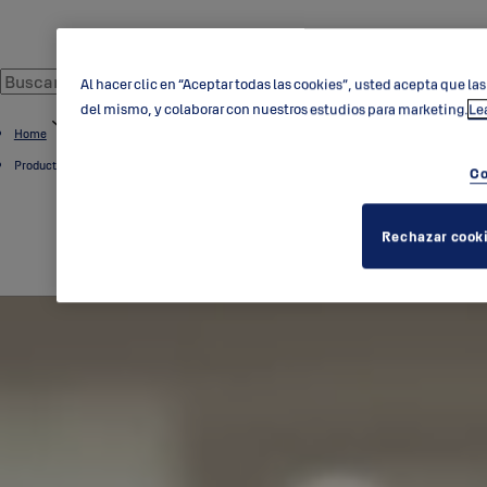
Al hacer clic en “Aceptar todas las cookies”, usted acepta que las
del mismo, y colaborar con nuestros estudios para marketing.
Le
Home
Productos
Co
Rechazar cook