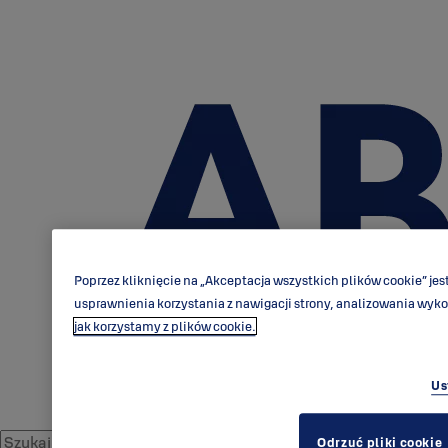
Poprzez kliknięcie na „Akceptacja wszystkich plików cookie” j
usprawnienia korzystania z nawigacji strony, analizowania wyk
jak korzystamy z plików cookie.
Us
Odrzuć pliki cookie