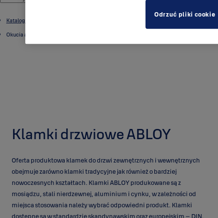
Odrzuć pliki cookie
Katalog produktów
Okucia architektoniczne
Klamki drzwiowe ABLOY
Oferta produktowa klamek do drzwi zewnętrznych i wewnętrznych
obejmuje zarówno klamki tradycyjne jak również o bardziej
nowoczesnych kształtach. Klamki ABLOY produkowane są z
mosiądzu, stali nierdzewnej, aluminium i cynku, w zależności od
miejsca stosowania należy wybrać odpowiedni produkt. Klamki
dostępne są w standardzie skandynawskim oraz europejskim – DIN.