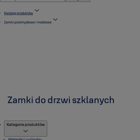
Katalog produktów
Zamki przemysłowe i meblowe
Zamki do drzwi szklanych
Produkty
Kategorie produktów
Wkładki i cylindry