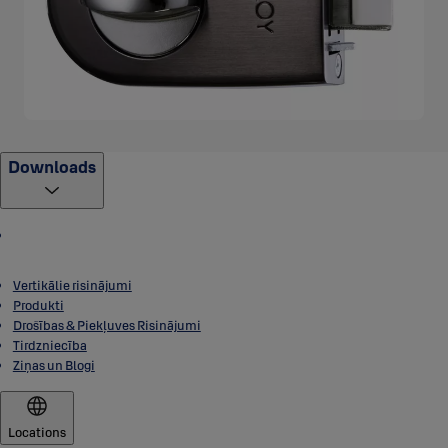
Downloads
Vertikālie risinājumi
Produkti
Drošības & Piekļuves Risinājumi
Tirdzniecība
Ziņas un Blogi
Locations