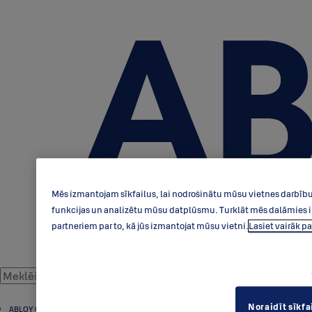
Mēs izmantojam sīkfailus, lai nodrošinātu mūsu vietnes darbību,
funkcijas un analizētu mūsu datplūsmu. Turklāt mēs dalāmies in
partneriem par to, kā jūs izmantojat mūsu vietni.
Lasiet vairāk 
Noraidīt sīkfa
ABLOY Cilindri