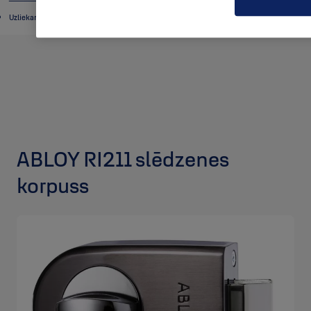
Uzliekamās slēdzenes
ABLOY RI211 slēdzenes
korpuss