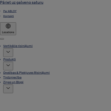
Pāriet uz galveno saturu
Par ABLOY
Kontakti
Locations
Menu
Vertikālie risinājumi
Produkti
Drošības & Piekļuves Risinājumi
Tirdzniecība
Ziņas un Blogi