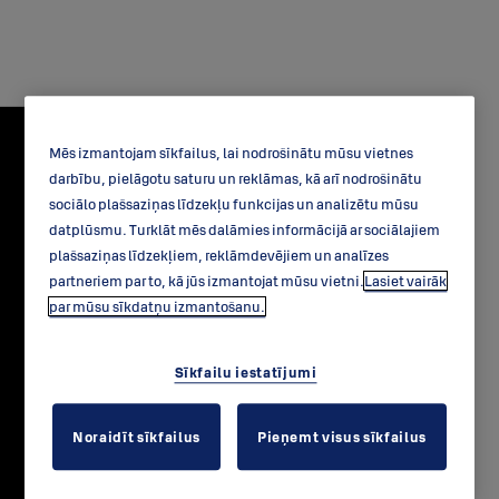
Mēs izmantojam sīkfailus, lai nodrošinātu mūsu vietnes
darbību, pielāgotu saturu un reklāmas, kā arī nodrošinātu
sociālo plašsaziņas līdzekļu funkcijas un analizētu mūsu
datplūsmu. Turklāt mēs dalāmies informācijā ar sociālajiem
plašsaziņas līdzekļiem, reklāmdevējiem un analīzes
partneriem par to, kā jūs izmantojat mūsu vietni.
Lasiet vairāk
ABLOY Augstākā
par mūsu sīkdatņu izmantošanu.
Līmeņa Pieredze
Sīkfailu iestatījumi
Noraidīt sīkfailus
Pieņemt visus sīkfailus
Apskatiet visu stāstu