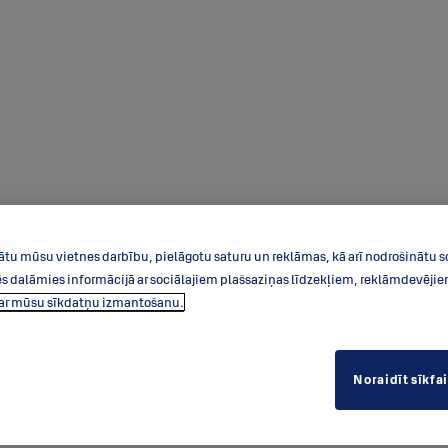
ātu mūsu vietnes darbību, pielāgotu saturu un reklāmas, kā arī nodrošinātu s
dalāmies informācijā ar sociālajiem plašsaziņas līdzekļiem, reklāmdevējiem 
par mūsu sīkdatņu izmantošanu.
Noraidīt sīkfa