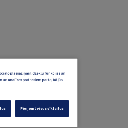
ociālo plašsaziņas līdzekļu funkcijas un
un analīzes partneriem par to, kā jūs
ilus
Pieņemt visus sīkfailus