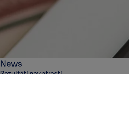
News
Rezultāti nav atrasti
Atvainojiet! Šķiet, ka mēs nevaram atrast nevienu stāstu. Lūdzu, ie
Siit saate lugeda ABLOY blogi postitusi
Rezultāti nav atrasti
Atvainojiet! Šķiet, ka mēs nevaram atrast nevienu stāstu. Lūdzu, ie
Šeit jūs atradīsiet jaunākās ziņas un rakstus par Abloy. Vair