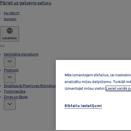
Pāriet uz galveno saturu
Par ABLOY
Kontakti
Locations
Menu
Vertikālie risinājumi
Produkti
Mēs izmantojam sīkfailus, lai nodrošin
analizētu mūsu datplūsmu. Turklāt mēs 
Drošības & Piekļuves Risinājumi
izmantojat mūsu vietni.
Lasiet vairāk 
Tirdzniecība
Ziņas un Blogi
Sīkfailu iestatījumi