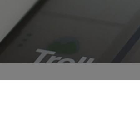
skatieties vēlreiz vēlāk!
skatieties vēlreiz vēlāk!
āk ziņu un rakstu var atrast angļu valodā, sekojot saitēm lap